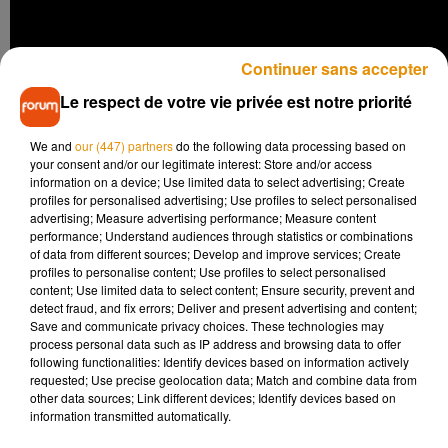
Continuer sans accepter
Le respect de votre vie privée est notre priorité
We and
our (447) partners
do the following data processing based on
your consent and/or our legitimate interest: Store and/or access
information on a device; Use limited data to select advertising; Create
profiles for personalised advertising; Use profiles to select personalised
6.
LA
SAISON 2
DE «
WESTWORLD
»
advertising; Measure advertising performance; Measure content
performance; Understand audiences through statistics or combinations
of data from different sources; Develop and improve services; Create
profiles to personalise content; Use profiles to select personalised
content; Use limited data to select content; Ensure security, prevent and
detect fraud, and fix errors; Deliver and present advertising and content;
Save and communicate privacy choices. These technologies may
process personal data such as IP address and browsing data to offer
following functionalities: Identify devices based on information actively
requested; Use precise geolocation data; Match and combine data from
other data sources; Link different devices; Identify devices based on
information transmitted automatically.