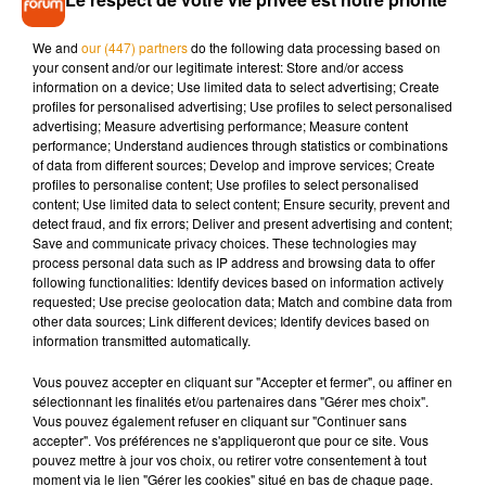
Attention par contre, ces sous-vêtements anti-pet ne vous
We and
our (447) partners
do the following data processing based on
empêche pas de péter. Donc quand bien même ça ne sentira
your consent and/or our legitimate interest: Store and/or access
plus rien, il faut penser au bruit que peut faire vos flatulences
information on a device; Use limited data to select advertising; Create
et contre lequel votre slip ne pourra rien !
profiles for personalised advertising; Use profiles to select personalised
advertising; Measure advertising performance; Measure content
performance; Understand audiences through statistics or combinations
of data from different sources; Develop and improve services; Create
profiles to personalise content; Use profiles to select personalised
content; Use limited data to select content; Ensure security, prevent and
Musique
detect fraud, and fix errors; Deliver and present advertising and content;
Save and communicate privacy choices. These technologies may
process personal data such as IP address and browsing data to offer
following functionalities: Identify devices based on information actively
Madonna sort enfin le remix de « Love
requested; Use precise geolocation data; Match and combine data from
Sensation » avec Kylie Minogue
other data sources; Link different devices; Identify devices based on
7 août 2026
information transmitted automatically.
Vous pouvez accepter en cliquant sur "Accepter et fermer", ou affiner en
sélectionnant les finalités et/ou partenaires dans "Gérer mes choix".
Vous pouvez également refuser en cliquant sur "Continuer sans
Angèle et Amélie Lens dévoilent leur
accepter". Vos préférences ne s'appliqueront que pour ce site. Vous
collaboration tant attendue
pouvez mettre à jour vos choix, ou retirer votre consentement à tout
7 août 2026
moment via le lien "Gérer les cookies" situé en bas de chaque page.