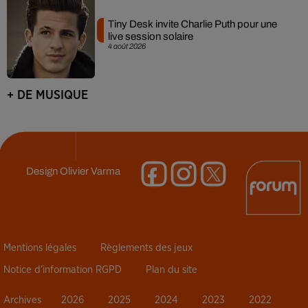
Tiny Desk invite Charlie Puth pour une
live session solaire
4 août 2026
+ DE MUSIQUE
Design
Olivier Varma
Mentions légales
Règlements des jeux
Notice d’information RGPD
Plan du site
Archives
2026
2025
2024
2023
2022