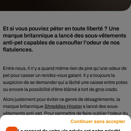
Et si vous pouviez péter en toute liberté ? Une
marque britannique a lancé des sous-vêtements
anti-pet capables de camoufler l'odeur de nos
flatulences.
Entre nous, il n’y a quand même rien de pire qu’une odeur de
pet pour casser un rendez-vous galant. Il y a toujours la
suspicion de se demander qui a lâché une caisse entre potes
ou encore la possibilité d’être blâmé à tort de gros crado.
Alors justement pour éviter ce genre de désagréments, la
marque britannique
Shreddies Hipster
a lancé des sous-
vêtements anti-pet. Pour permettre de faire oublier l’odeur du
Continuer sans accepter
kebab mangé le midi, lors de la fabrication, ils sont enrichis
en charbon actif connu pour ses propriétés absorbantes.
Le respect de votre vie privée est notre priorité