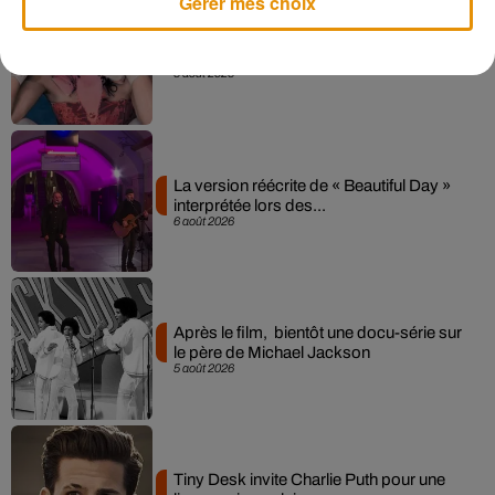
Gérer mes choix
Pomme emprunte le décor de l’émission
« Loups Garous » pour son...
6 août 2026
La version réécrite de « Beautiful Day »
interprétée lors des...
6 août 2026
Après le film, bientôt une docu-série sur
le père de Michael Jackson
5 août 2026
Tiny Desk invite Charlie Puth pour une