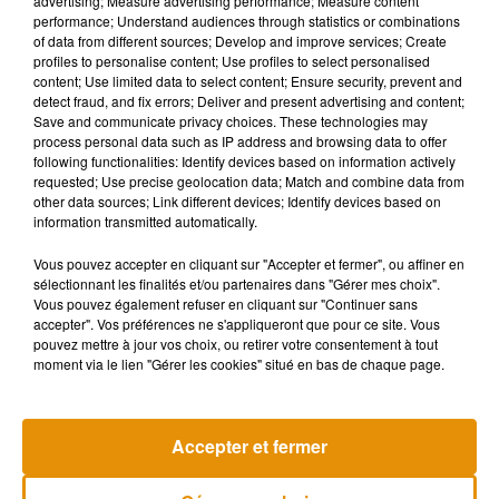
advertising; Measure advertising performance; Measure content
sucre, de sodium et de potassium.
performance; Understand audiences through statistics or combinations
of data from different sources; Develop and improve services; Create
"Cette étude nous confirme beaucoup de choses que nous
profiles to personalise content; Use profiles to select personalised
savions déjà: les électrolytes –tels que le sodium et le
content; Use limited data to select content; Ensure security, prevent and
detect fraud, and fix errors; Deliver and present advertising and content;
potassium– contribuent à une meilleure hydratation, tandis
Save and communicate privacy choices. These technologies may
que les calories contenues dans les boissons entraînent une
process personal data such as IP address and browsing data to offer
vidange gastrique plus lente, donc une miction plus
following functionalities: Identify devices based on information actively
requested; Use precise geolocation data; Match and combine data from
lente",
explique Melissa Majumdar, diététicienne, coach
other data sources; Link different devices; Identify devices based on
personnelle et porte-parole de l'Academy of Nutrition and
information transmitted automatically.
Dietetics, selon les propos relayés par
Slate
. Néanmoins,
Vous pouvez accepter en cliquant sur "Accepter et fermer", ou affiner en
celle-ci précise que l
es jus de fruits et les sodas restent
sélectionnant les finalités et/ou partenaires dans "Gérer mes choix".
toutefois moins hydratants que l'eau et le lait car ils
Vous pouvez également refuser en cliquant sur "Continuer sans
apportent des sucres et des calories supplémentaires. Entre
accepter". Vos préférences ne s'appliqueront que pour ce site. Vous
pouvez mettre à jour vos choix, ou retirer votre consentement à tout
le soda et l'eau, le choix est donc finalement vite vu !
moment via le lien "Gérer les cookies" situé en bas de chaque page.
Accepter et fermer
Musique