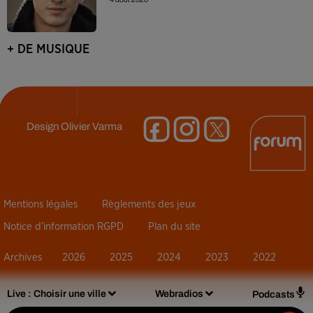
+ DE MUSIQUE
Design
Olivier Varma
Mentions légales
Règlements des jeux
Notice d’information RGPD
Plan du site
Archives
2026
2025
2024
2023
2022
Live :
Choisir une ville
Webradios
Podcasts