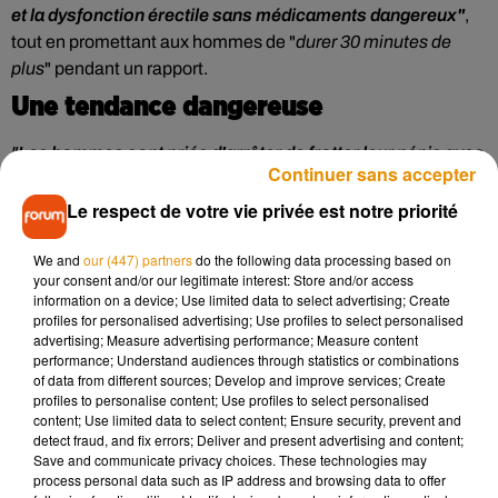
et la dysfonction érectile sans médicaments dangereux"
,
tout en promettant aux hommes de "
durer 30 minutes de
plus
" pendant un rapport.
Une tendance dangereuse
"
Les hommes sont priés d'arrêter de frotter leur pénis avec
Continuer sans accepter
du dentifrice pour durer plus longtemps au lit
"
, avait ainsi
titré le
Dailymail
face à cette pratique douteuse qui n'est
Le respect de votre vie privée est notre priorité
malheureusement pas sans danger. Même son de cloche du
We and
our (447) partners
do the following data processing based on
côté du
Sun
qui a interviewé le pharmacien britannique
your consent and/or our legitimate interest: Store and/or access
James O'Loan afin d'en savoir plus.
"L
a menthe poivrée et
information on a device; Use limited data to select advertising; Create
les autres produits chimiques contenus dans le dentifrice (et
profiles for personalised advertising; Use profiles to select personalised
advertising; Measure advertising performance; Measure content
notamment les agents de blanchiment) peuvent être
performance; Understand audiences through statistics or combinations
extrêmement irritants pour les peaux sensibles. En le
of data from different sources; Develop and improve services; Create
mettant sur vos organes génitaux,
vous risquez une légère
profiles to personalise content; Use profiles to select personalised
content; Use limited data to select content; Ensure security, prevent and
brûlure, ainsi que des ampoules et des cicatrices
", a ainsi
detect fraud, and fix errors; Deliver and present advertising and content;
alerté le professionnel de santé, ajoutant que ces
Save and communicate privacy choices. These technologies may
désagréments peuvent également toucher les partenaires,
process personal data such as IP address and browsing data to offer