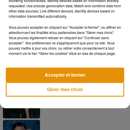
following functionalities: Identify devices based on information actively
favorisant
les infections (bactériennes ou virales) au niveau
requested; Use precise geolocation data; Match and combine data from
des muqueuses anales ou vaginales.
other data sources; Link different devices; Identify devices based on
information transmitted automatically.
Vous pouvez accepter en cliquant sur "Accepter et fermer", ou affiner en
sélectionnant les finalités et/ou partenaires dans "Gérer mes choix".
Musique
Vous pouvez également refuser en cliquant sur "Continuer sans
accepter". Vos préférences ne s'appliqueront que pour ce site. Vous
pouvez mettre à jour vos choix, ou retirer votre consentement à tout
moment via le lien "Gérer les cookies" situé en bas de chaque page.
Madonna sort enfin le remix de « Love
Sensation » avec Kylie Minogue
7 août 2026
Accepter et fermer
Gérer mes choix
Angèle et Amélie Lens dévoilent leur
collaboration tant attendue
7 août 2026