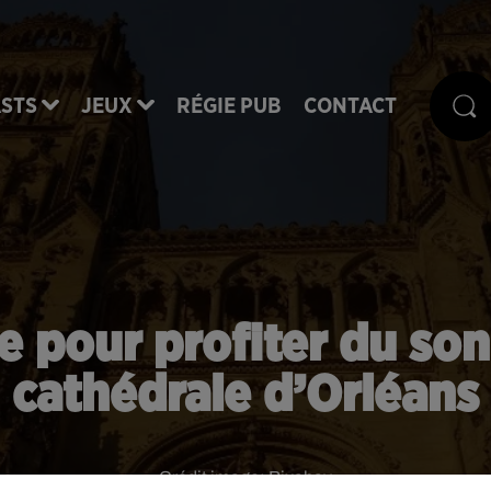
STS
JEUX
RÉGIE PUB
CONTACT
 pour profiter du son 
cathédrale d’Orléans
Crédit image:
Pixabay