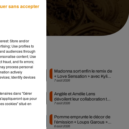
uer sans accepter
erest: Store and/or
tising; Use profiles to
tand audiences through
personalise content; Use
Musique
 fraud, and fix errors;
 may process personal
Madonna sort enfin le remix de
mation actively
« Love Sensation » avec Kylie
vices; Identify devices
7 août 2026
Minogue
s
rtenaires dans "Gérer
Angèle et Amélie Lens
s'appliqueront que pour
dévoilent leur collaboration tant
les cookies" situé en
7 août 2026
attendue
Pomme emprunte le décor de
l’émission « Loups Garous »
6 août 2026
pour son...