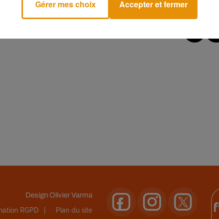
Gérer mes choix
Accepter et fermer
Design
Olivier Varma
rmation RGPD
Plan du site