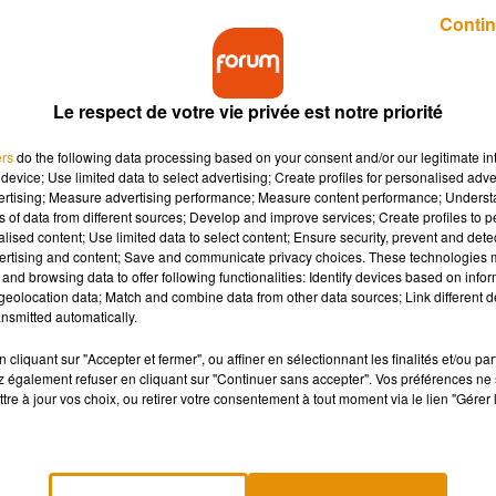
Publié : 27 août 2019 à 12h11 par Etienne Escuer
Contin
Le respect de votre vie privée est notre priorité
ers
do the following data processing based on your consent and/or our legitimate int
device; Use limited data to select advertising; Create profiles for personalised adver
vertising; Measure advertising performance; Measure content performance; Unders
ns of data from different sources; Develop and improve services; Create profiles to 
spectacle son et lumière projeté sur la cathédrale
alised content; Use limited data to select content; Ensure security, prevent and detect
ertising and content; Save and communicate privacy choices. These technologies
and browsing data to offer following functionalities: Identify devices based on infor
eolocation data; Match and combine data from other data sources; Link different de
nsmitted automatically.
le spectacle son et lumière Jeanne, la force de l’âme tirera sa
née un franc succès puisque depuis le 30 mai, les représentation
cliquant sur "Accepter et fermer", ou affiner en sélectionnant les finalités et/ou pa
 également refuser en cliquant sur "Continuer sans accepter". Vos préférences ne 
 la République du Centre.
C’est 18,5% de plus que la totalité de
tre à jour vos choix, ou retirer votre consentement à tout moment via le lien "Gérer 
tre représentation de 18 minutes, autour de la Renaissance,
ns. Pour en profiter, rendez-vous à 23 heures tous les soirs