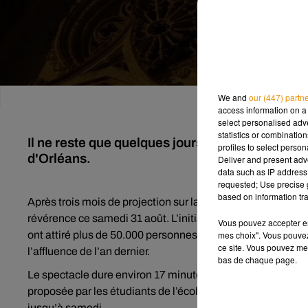
We and
our (447) partn
access information on a 
select personalised ad
statistics or combinatio
Il ne reste que quelques jours pour profiter du 
profiles to select person
d'Orléans.
Deliver and present adv
data such as IP address 
requested; Use precise g
based on information tra
Après trois mois de projection sur la cathédrale d’Orléans, 
révérence ce samedi 31 août. L’initiative connaît cette an
Vous pouvez accepter en 
mes choix". Vous pouvez
ont attiré plus de 50.000 personnes selon
nos confrères de
ce site. Vous pouvez met
l’affluence de l’an dernier.
bas de chaque page.
Le spectacle dure environ 17 minutes et est suivi d’une au
proposée par les étudiants de l’école de l’image des Gobeli
jusqu’à samedi.