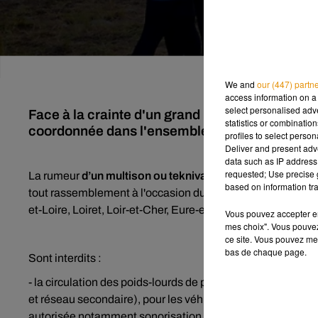
We and
our (447) partn
access information on a 
select personalised ad
Face à la crainte d'un grand rassemblement musi
statistics or combinatio
coordonnée dans l'ensemble de la région Centr
profiles to select person
Deliver and present adv
data such as IP address 
requested; Use precise g
La rumeur
d’un multison ou teknival
en Centre-Val de Loire
based on information tra
tout rassemblement à l'occasion du week-end prolongé qui se
et-Loire, Loiret, Loir-et-Cher, Eure-et-Loir) ont pris des arr
Vous pouvez accepter en 
mes choix". Vous pouvez
ce site. Vous pouvez met
bas de chaque page.
Sont interdits :
- la circulation des poids-lourds de plus de 3,5 tonnes de 
et réseau secondaire), pour les véhicules transportant du 
autorisée notamment sonorisation, soundsystem, amplificate