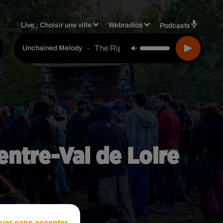
Live :
Choisir une ville
Webradios
Podcasts
The Righteous Brothers
-
Unchained Melody
entre-Val de Loire
uer sans accepter