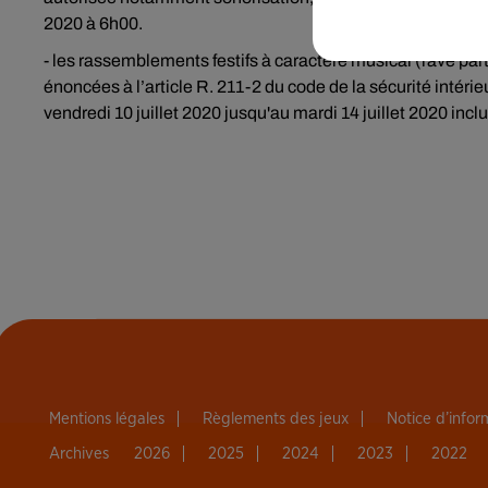
2020 à 6h00.
- les rassemblements festifs à caractère musical (rave part
énoncées à l’article R. 211-2 du code de la sécurité intéri
vendredi 10 juillet 2020 jusqu'au mardi 14 juillet 2020 inclu
Mentions légales
Règlements des jeux
Notice d’info
Archives
2026
2025
2024
2023
2022