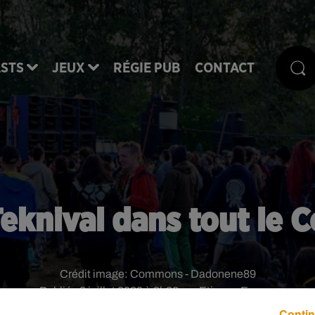
STS
JEUX
RÉGIE PUB
CONTACT
Teknival dans tout le C
Crédit image:
Commons - Dadonene89
Publié : 8 juillet 2020 à 9h22 par Etienne Escuer
Contin