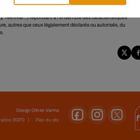
y, Teknival...) répondant à l’ensemble des caractéristiques
eure, autres que ceux légalement déclarés ou autorisés, du
s.
Design
Olivier Varma
rmation RGPD
Plan du site