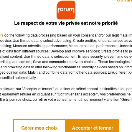
Le respect de votre vie privée est notre priorité
ers
do the following data processing based on your consent and/or our legitimate int
device; Use limited data to select advertising; Create profiles for personalised adver
vertising; Measure advertising performance; Measure content performance; Unders
cal festif, des arrêtés ont été pris de façon
ns of data from different sources; Develop and improve services; Create profiles to 
e-Val de Loire.
alised content; Use limited data to select content; Ensure security, prevent and detect
ertising and content; Save and communicate privacy choices. These technologies
and browsing data to offer following functionalities: Identify devices based on infor
eolocation data; Match and combine data from other data sources; Link different de
 est de plus en plus insistante sur les réseaux sociaux. Pour évi
nsmitted automatically.
 profile, toutes les préfectures de la région (Cher, Indre, Indre
êtées.
cliquant sur "Accepter et fermer", ou affiner en sélectionnant les finalités et/ou pa
 également refuser en cliquant sur "Continuer sans accepter". Vos préférences ne 
tre à jour vos choix, ou retirer votre consentement à tout moment via le lien "Gérer 
PTAC sur l’ensemble des réseaux routiers (réseau routier nationa
matériel susceptible d’être utilisé pour une manifestation non
Gérer mes choix
Accepter et fermer
urs, du vendredi 10 juillet 2020 à 8h jusqu'au mardi 14 juillet