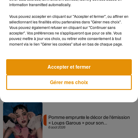
information transmitted automatically.
Musique
Vous pouvez accepter en cliquant sur "Accepter et fermer", ou affiner en
sélectionnant les finalités et/ou partenaires dans "Gérer mes choix".
Vous pouvez également refuser en cliquant sur "Continuer sans
accepter". Vos préférences ne s'appliqueront que pour ce site. Vous
Madonna sort enfin le remix de « Love
pouvez mettre à jour vos choix, ou retirer votre consentement à tout
Sensation » avec Kylie Minogue
moment via le lien "Gérer les cookies" situé en bas de chaque page.
7 août 2026
Accepter et fermer
Angèle et Amélie Lens dévoilent leur
Gérer mes choix
collaboration tant attendue
7 août 2026
Pomme emprunte le décor de l’émission
« Loups Garous » pour son...
6 août 2026