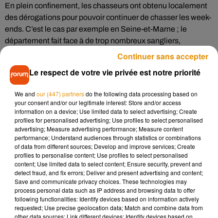
En plein confinement, les chasseurs ont obtenu localement
des dérogations pour pouvoir continuer de chasser les week-
ends. C’est le cas par exemple en Seine-et-Marne ; le
département fait face à de trop nombreux sangliers,
possiblement dangereux pour les cultures agricoles.
Continuer sans accepter
En revanche, sous aucun prétexte, les chasseurs ont le droit
Le respect de votre vie privée est notre priorité
de faire la fête. Au moins 250 chasseurs ont ainsi été
contrôlés dans l’Oise le week-end dernier. Des inspecteurs
We and
our (447) partners
do the following data processing based on
your consent and/or our legitimate interest: Store and/or access
de l’office français de la biodiversité ont constaté « des
information on a device; Use limited data to select advertising; Create
regroupements avec repas collectifs et bar ouvert avec
profiles for personalised advertising; Use profiles to select personalised
distribution d’alcool, sans respect des mesures barrière et
advertising; Measure advertising performance; Measure content
performance; Understand audiences through statistics or combinations
notamment de port du masque. »
of data from different sources; Develop and improve services; Create
profiles to personalise content; Use profiles to select personalised
À Grandrû par exemple, l’un des territoires où désormais il
content; Use limited data to select content; Ensure security, prevent and
est interdit de chasser, une vingtaine de chasseurs a été vu
detect fraud, and fix errors; Deliver and present advertising and content;
en train de manger dans une cabane forestière en toute
Save and communicate privacy choices. These technologies may
process personal data such as IP address and browsing data to offer
convivialité.
following functionalities: Identify devices based on information actively
requested; Use precise geolocation data; Match and combine data from
other data sources; Link different devices; Identify devices based on