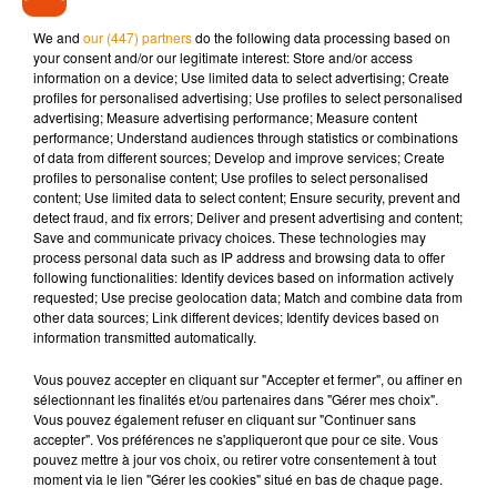
polyvalent pour des missions de ménage, d’entretien des
locaux et d’aide à la restauration. Si vous souhaitez postuler,
We and
our (447) partners
do the following data processing based on
il faut envoyer CV + lettre de motivation à l’adresse
your consent and/or our legitimate interest: Store and/or access
information on a device; Use limited data to select advertising; Create
suivante :
emploi.recrutement@charente-maritime.fr
profiles for personalised advertising; Use profiles to select personalised
advertising; Measure advertising performance; Measure content
performance; Understand audiences through statistics or combinations
of data from different sources; Develop and improve services; Create
profiles to personalise content; Use profiles to select personalised
Musique
content; Use limited data to select content; Ensure security, prevent and
detect fraud, and fix errors; Deliver and present advertising and content;
Save and communicate privacy choices. These technologies may
process personal data such as IP address and browsing data to offer
Madonna sort enfin le remix de « Love
following functionalities: Identify devices based on information actively
Sensation » avec Kylie Minogue
requested; Use precise geolocation data; Match and combine data from
7 août 2026
other data sources; Link different devices; Identify devices based on
information transmitted automatically.
Vous pouvez accepter en cliquant sur "Accepter et fermer", ou affiner en
sélectionnant les finalités et/ou partenaires dans "Gérer mes choix".
Vous pouvez également refuser en cliquant sur "Continuer sans
Angèle et Amélie Lens dévoilent leur
accepter". Vos préférences ne s'appliqueront que pour ce site. Vous
collaboration tant attendue
7 août 2026
pouvez mettre à jour vos choix, ou retirer votre consentement à tout
moment via le lien "Gérer les cookies" situé en bas de chaque page.