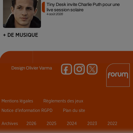
Tiny Desk invite Charlie Puth pour une
live session solaire
4 août 2026
+ DE MUSIQUE
Design
Olivier Varma
Mentions légales
Règlements des jeux
Notice d’information RGPD
Plan du site
Archives
2026
2025
2024
2023
2022