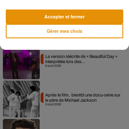
Accepter et fermer
Pomme emprunte le décor de l’émission
« Loups Garous » pour son...
6 août 2026
Gérer mes choix
La version réécrite de « Beautiful Day »
interprétée lors des...
6 août 2026
Après le film, bientôt une docu-série sur
le père de Michael Jackson
5 août 2026