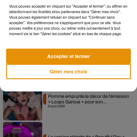
Vous pouvez accepter en cliquant sur "Accepter et fermer", ou affiner en
sélectionnant les finalités et/ou partenaires dans "Gérer mes choix".
Madonna sort enfin le remix de « Love
Vous pouvez également refuser en cliquant sur "Continuer sans
Sensation » avec Kylie Minogue
accepter". Vos préférences ne s'appliqueront que pour ce site. Vous
7 août 2026
pouvez mettre à jour vos choix, ou retirer votre consentement à tout
moment via le lien "Gérer les cookies" situé en bas de chaque page.
Accepter et fermer
Angèle et Amélie Lens dévoilent leur
collaboration tant attendue
7 août 2026
Gérer mes choix
Pomme emprunte le décor de l’émission
« Loups Garous » pour son...
6 août 2026