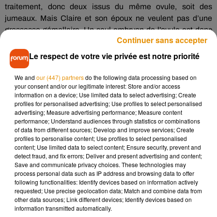
traitement, donc deux issus du même ovule, soit des
jumeaux.
Mais Claire et son époux ne veulent pas d’une
grossesse gémellaire.
Un seul embryon de l’ovule est donc
Continuer sans accepter
prélevé.
Le respect de votre vie privée est notre priorité
Neuf mois plus tard naît Jake.
Conservé bien au froid
pendant 5 ans en attendant que les parents soient à nouveau
We and
our (447) partners
do the following data processing based on
your consent and/or our legitimate interest: Store and/or access
prêts à accueillir un autre enfant, l’embryon de la
information on a device; Use limited data to select advertising; Create
petite
Esme
est ensuite implanté dans le ventre de Claire.
«
profiles for personalised advertising; Use profiles to select personalised
Théoriquement
, ils sont jumeaux, car ils ont été conçus en
advertising; Measure advertising performance; Measure content
performance; Understand audiences through statistics or combinations
même temps.
Quand
Esme
est arrivée, Jake était tellement
of data from different sources; Develop and improve services; Create
heureux.
Il avait attendu tellement longtemps pour
profiles to personalise content; Use profiles to select personalised
rencontrer sa sœur jumelle »
, s’est exclamée la mère des
content; Use limited data to select content; Ensure security, prevent and
detect fraud, and fix errors; Deliver and present advertising and content;
jumeaux au
Daily
Mail
.
Save and communicate privacy choices. These technologies may
process personal data such as IP address and browsing data to offer
following functionalities: Identify devices based on information actively
requested; Use precise geolocation data; Match and combine data from
other data sources; Link different devices; Identify devices based on
Musique
information transmitted automatically.