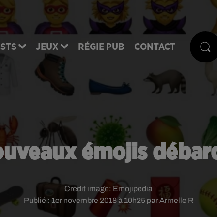
STS
JEUX
RÉGIE PUB
CONTACT
ouveaux émojis débarq
Crédit image:
Emojipedia
Publié : 1er novembre 2018 à 10h25 par Armelle R