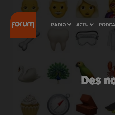
RADIO
ACTU
PODCA
Des n