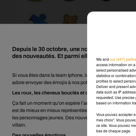
Depuis le 30 octobre, une nouvelle mise à jour es
des nouveautés. Et parmi elles, de nouveaux é
We and
our (447) partn
access information on a 
select personalised ad
Si vous êtes dans la team Iphone, la mise à jour iOS 12.1 
statistics or combinatio
profiles to select person
adore envoyer des émojis à nos potes, ça tombe bien. Plus i
Deliver and present adv
data such as IP address 
Les roux, les cheveux bouclés et crépus enfin à l’honneu
requested; Use precise g
based on information tra
Ça fait un moment qu’on espère l’arrivée des roux ou des
est de mieux en mieux représentée. On peut utiliser des 
Vous pouvez accepter en 
les personnages jeunes. Des nouveautés aussi côtés per
mes choix". Vous pouvez
villain.
ce site. Vous pouvez met
bas de chaque page.
Des nouvelles émotions