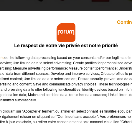
Contin
Le respect de votre vie privée est notre priorité
t disponible sur les Iphone, ce qui siginifie qu'il y 
mojis.
ers
do the following data processing based on your consent and/or our legitimate int
device; Use limited data to select advertising; Create profiles for personalised adver
vertising; Measure advertising performance; Measure content performance; Unders
nous donne accès à 70 nouveaux émojis dans le clavier. Et vu qu’
ns of data from different sources; Develop and improve services; Create profiles to 
alised content; Use limited data to select content; Ensure security, prevent and detect
l y en a, mieux c’est.
ertising and content; Save and communicate privacy choices. These technologies
and browsing data to offer following functionalities: Identify devices based on infor
r
eolocation data; Match and combine data from other data sources; Link different de
nsmitted automatically.
 bonhommes aux cheveux bouclés. C’est chose faite. La populati
roux, des chauves, des cheveux crépus, bouclés ou gris même sur
cliquant sur "Accepter et fermer", ou affiner en sélectionnant les finalités et/ou pa
sonnages. On peut désormais envoyer un super héros ou super
 également refuser en cliquant sur "Continuer sans accepter". Vos préférences ne 
tre à jour vos choix, ou retirer votre consentement à tout moment via le lien "Gérer 