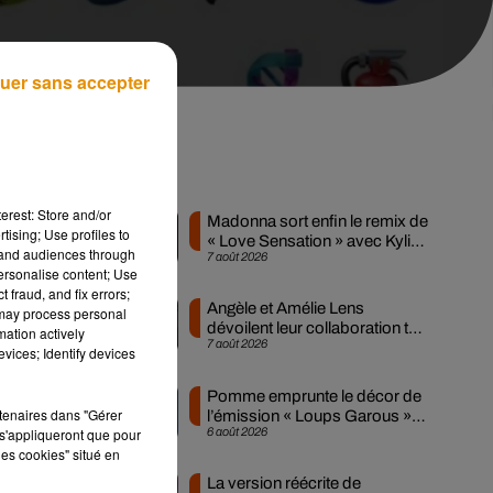
uer sans accepter
a
Musique
erest: Store and/or
Madonna sort enfin le remix de
tising; Use profiles to
« Love Sensation » avec Kylie
tand audiences through
7 août 2026
Minogue
on
personalise content; Use
 fraud, and fix errors;
Angèle et Amélie Lens
 may process personal
dévoilent leur collaboration tant
mation actively
7 août 2026
attendue
vices; Identify devices
on
Pomme emprunte le décor de
rtenaires dans "Gérer
l’émission « Loups Garous »
s'appliqueront que pour
6 août 2026
pour son...
les cookies" situé en
La version réécrite de