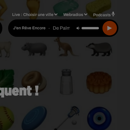
Live :
Choisir une ville
Webradios
Podcasts
De Palmas
-
J'en Rêve Encore
uent !