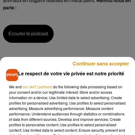
animaux en origami réalisés en métal peint.
Rémou nous en
parle :
Écouter le podcast
Continuer sans accepter
15 gros animaux ont pris place dans les douves, dans des
Le respect de votre vie privée est notre priorité
pavillons ou encore dans des cages dans les salles du logis
royal. Rémou a réalisé des animaux avec des grandes
We and
our (447) partners
do the following data processing based on
plaques de fer de 3m de long sur 1,50m de large, qu’il
your consent and/or our legitimate interest: Store and/or access
information on a device; Use limited data to select advertising; Create
découpe et peint en couleurs vives :
profiles for personalised advertising; Use profiles to select personalised
advertising; Measure advertising performance; Measure content
performance; Understand audiences through statistics or combinations
of data from different sources; Develop and improve services; Create
profiles to personalise content; Use profiles to select personalised
Écouter le podcast
content; Use limited data to select content; Ensure security, prevent and