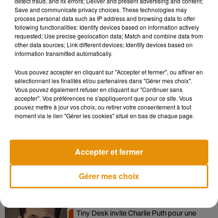
detect fraud, and fix errors; Deliver and present advertising and content;
Save and communicate privacy choices. These technologies may
process personal data such as IP address and browsing data to offer
Rendez-vous donc du 7 juin au 30 septembre 2019, de 9h30
following functionalities: Identify devices based on information actively
requested; Use precise geolocation data; Match and combine data from
à 18h30 dans les jardins et sur les remparts du château. Plus
other data sources; Link different devices; Identify devices based on
d’informations
sur le site du château d’Angers.
information transmitted automatically.
Vous pouvez accepter en cliquant sur "Accepter et fermer", ou affiner en
sélectionnant les finalités et/ou partenaires dans "Gérer mes choix".
Vous pouvez également refuser en cliquant sur "Continuer sans
accepter". Vos préférences ne s'appliqueront que pour ce site. Vous
pouvez mettre à jour vos choix, ou retirer votre consentement à tout
Musique
moment via le lien "Gérer les cookies" situé en bas de chaque page.
Après le film, bientôt une docu-série sur
Accepter et fermer
le père de Michael Jackson
5 août 2026
Gérer mes choix
Tiny Desk invite Charlie Puth pour une