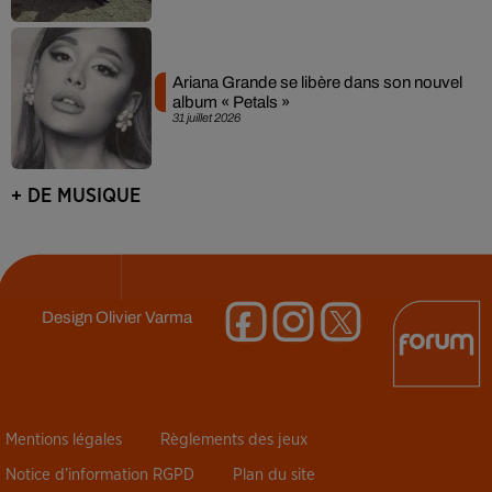
Ariana Grande se libère dans son nouvel
album « Petals »
31 juillet 2026
+ DE MUSIQUE
Design
Olivier Varma
Mentions légales
Règlements des jeux
Notice d’information RGPD
Plan du site