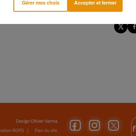
Gérer mes choix
Accepter et fermer
rs de 14 heures.
Design
Olivier Varma
rmation RGPD
Plan du site