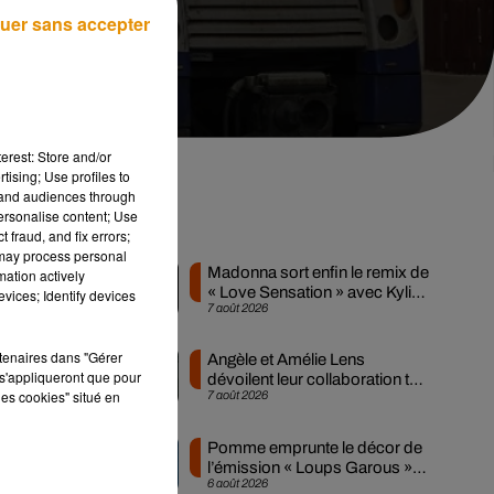
uer sans accepter
erest: Store and/or
tising; Use profiles to
tand audiences through
personalise content; Use
Musique
 fraud, and fix errors;
 may process personal
Madonna sort enfin le remix de
mation actively
« Love Sensation » avec Kylie
vices; Identify devices
in
7 août 2026
Minogue
rtenaires dans "Gérer
Angèle et Amélie Lens
 de
s'appliqueront que pour
dévoilent leur collaboration tant
les cookies" situé en
7 août 2026
attendue
Pomme emprunte le décor de
des
l’émission « Loups Garous »
6 août 2026
pour son...
is.