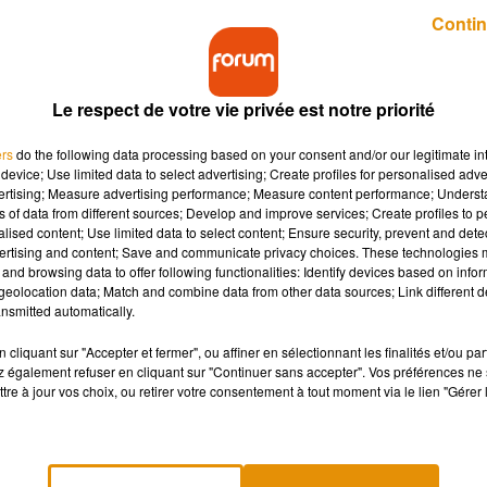
Publié : 26 novembre 2020 à 12h50 par Guillaume Pivert
Contin
Le respect de votre vie privée est notre priorité
ers
do the following data processing based on your consent and/or our legitimate int
device; Use limited data to select advertising; Create profiles for personalised adver
vertising; Measure advertising performance; Measure content performance; Unders
ns of data from different sources; Develop and improve services; Create profiles to 
ement par un train ce jeudi matin à Ingré (Loiret).
alised content; Use limited data to select content; Ensure security, prevent and detect
ertising and content; Save and communicate privacy choices. These technologies
and browsing data to offer following functionalities: Identify devices based on infor
eolocation data; Match and combine data from other data sources; Link different de
a été retrouvé le long des voies ferrées ce jeudi mat
nsmitted automatically.
ement percuté par un train.
cliquant sur "Accepter et fermer", ou affiner en sélectionnant les finalités et/ou pa
 chez les compagnons du Devoir était sourd et avait l'habitude
 également refuser en cliquant sur "Continuer sans accepter". Vos préférences ne 
tre à jour vos choix, ou retirer votre consentement à tout moment via le lien "Gérer 
vue pour éclaircir les circonstances exactes du drame.
perturbé entre Orléans et Tours. Le temps de l’intervention 
vant rallier Tours et Orléans a dû être immobilisé en gare de Blo