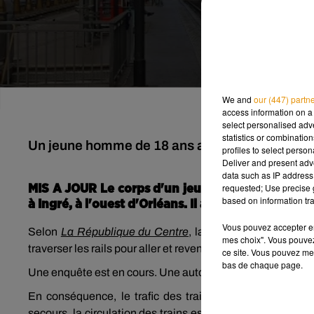
We and
our (447) partn
access information on a 
select personalised ad
statistics or combinatio
Un jeune homme de 18 ans a été tué accidentell
profiles to select person
Deliver and present adv
data such as IP address 
requested; Use precise g
MIS A JOUR Le corps d'un jeune homme de 18 ans 
based on information tra
à Ingré, à l'ouest d'Orléans. Il aurait été mortell
Vous pouvez accepter en 
Selon
La République du Centre
, la victime, un apprenti
mes choix". Vous pouvez
traverser les rails pour aller et revenir du travail.
ce site. Vous pouvez met
bas de chaque page.
Une enquête est en cours. Une autopsie est également pré
En conséquence, le trafic des trains a été légèrement 
secours, la circulation des trains est ralentie. Un TER de