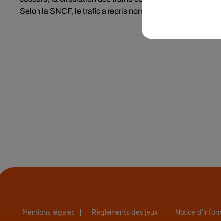
Selon la SNCF, le trafic a repris normalement aux alentou
Mentions légales
Règlements des jeux
Notice d’info