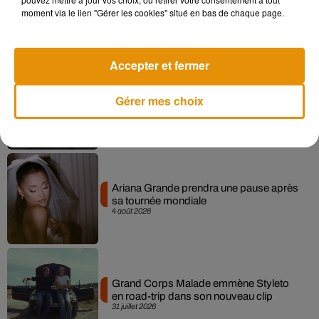
live session solaire
moment via le lien "Gérer les cookies" situé en bas de chaque page.
4 août 2026
Accepter et fermer
Benjamin Biolay nous emmène en
Gérer mes choix
festival dans son dernier clip
4 août 2026
Ariana Grande prendra une pause après
sa tournée mondiale
4 août 2026
Grand Corps Malade emmène Styleto
en road-trip dans son nouveau clip
31 juillet 2026