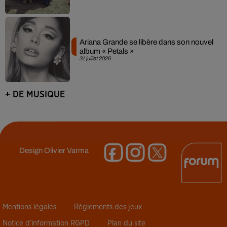
Ariana Grande se libère dans son nouvel
album « Petals »
31 juillet 2026
+ DE MUSIQUE
Design
Olivier Varma
Mentions légales
Règlements des jeux
Notice d’information RGPD
Plan du site