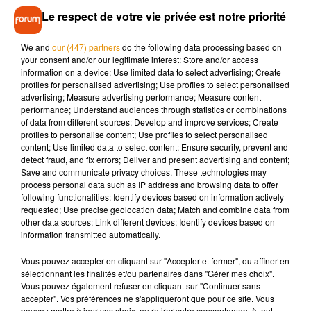
mécanique agricole, des techniciens de maintenance, des
Le respect de votre vie privée est notre priorité
opérateurs de lignes caristes, ou encore des ouvriers
agricoles ayant le poids-lourd .
We and
our (447) partners
do the following data processing based on
your consent and/or our legitimate interest: Store and/or access
Pour s’inscrire, il suffit de se rendre sur le site
www.jobrg.fr
.
information on a device; Use limited data to select advertising; Create
Pour tout renseignement concernant le recrutement, vous
profiles for personalised advertising; Use profiles to select personalised
advertising; Measure advertising performance; Measure content
pouvez appeler le : 05 49 96 02 65.
performance; Understand audiences through statistics or combinations
of data from different sources; Develop and improve services; Create
profiles to personalise content; Use profiles to select personalised
content; Use limited data to select content; Ensure security, prevent and
detect fraud, and fix errors; Deliver and present advertising and content;
Musique
Save and communicate privacy choices. These technologies may
process personal data such as IP address and browsing data to offer
following functionalities: Identify devices based on information actively
requested; Use precise geolocation data; Match and combine data from
Après le film, bientôt une docu-série sur
other data sources; Link different devices; Identify devices based on
le père de Michael Jackson
information transmitted automatically.
5 août 2026
Vous pouvez accepter en cliquant sur "Accepter et fermer", ou affiner en
sélectionnant les finalités et/ou partenaires dans "Gérer mes choix".
Vous pouvez également refuser en cliquant sur "Continuer sans
accepter". Vos préférences ne s'appliqueront que pour ce site. Vous
Tiny Desk invite Charlie Puth pour une
pouvez mettre à jour vos choix, ou retirer votre consentement à tout