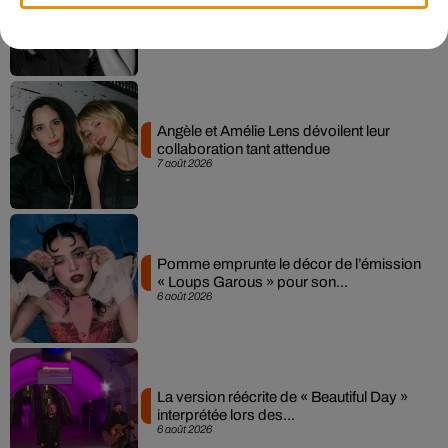
Sensation » avec Kylie Minogue
7 août 2026
Angèle et Amélie Lens dévoilent leur
collaboration tant attendue
7 août 2026
Pomme emprunte le décor de l’émission
« Loups Garous » pour son...
6 août 2026
La version réécrite de « Beautiful Day »
interprétée lors des...
6 août 2026