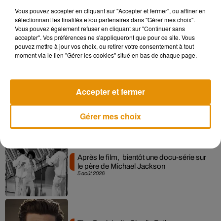
Vous pouvez accepter en cliquant sur "Accepter et fermer", ou affiner en
sélectionnant les finalités et/ou partenaires dans "Gérer mes choix".
Pomme emprunte le décor de l’émission
Vous pouvez également refuser en cliquant sur "Continuer sans
« Loups Garous » pour son...
accepter". Vos préférences ne s'appliqueront que pour ce site. Vous
6 août 2026
pouvez mettre à jour vos choix, ou retirer votre consentement à tout
moment via le lien "Gérer les cookies" situé en bas de chaque page.
Accepter et fermer
La version réécrite de « Beautiful Day »
interprétée lors des...
6 août 2026
Gérer mes choix
Après le film, bientôt une docu-série sur
le père de Michael Jackson
5 août 2026