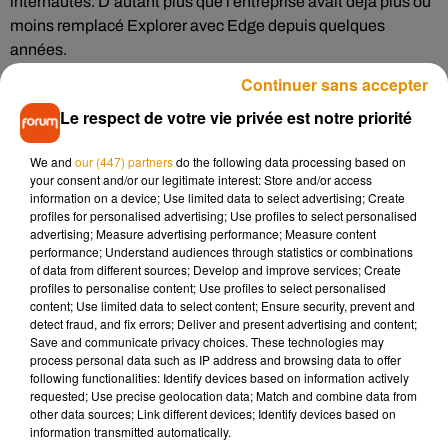
internautes. D’autant plus que l’entreprise avait déjà plus ou
moins remplacé Explorer avec Edge depuis quelques
années.
Continuer sans accepter
Reste qu’après plus de 25 ans de bons et loyaux services,
Le respect de votre vie privée est notre priorité
Internet Explorer et son logo en forme de boussole restera
dans les mémoires. Sur Twitter, les hommages commencent
We and
our (447) partners
do the following data processing based on
à pleuvoir !
your consent and/or our legitimate interest: Store and/or access
information on a device; Use limited data to select advertising; Create
Alors déjà, bonjour
profiles for personalised advertising; Use profiles to select personalised
advertising; Measure advertising performance; Measure content
— Internet Explorer (@intrnetexp)
May 20, 2021
performance; Understand audiences through statistics or combinations
of data from different sources; Develop and improve services; Create
Fin d'internet explorer en juin 2022 : le Ministère de la
profiles to personalise content; Use profiles to select personalised
Justice en PLS
content; Use limited data to select content; Ensure security, prevent and
detect fraud, and fix errors; Deliver and present advertising and content;
— JAP In Progress (@JudgeInProgress)
May 21, 2021
Save and communicate privacy choices. These technologies may
process personal data such as IP address and browsing data to offer
following functionalities: Identify devices based on information actively
requested; Use precise geolocation data; Match and combine data from
other data sources; Link different devices; Identify devices based on
Musique
information transmitted automatically.