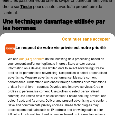
effet, les passionnés de chiens swiperont directement vers la
droite sur
Tinder
pour discuter avec le/la propriétaire de
l'animal.
Une technique davantage utilisée par
les hommes
Continuer sans accepter
Si cette pratique est principalement utilisée par les hommes,
elles poussent les femmes à penser que le célibataire sur la
Le respect de votre vie privée est notre priorité
photo sera forcément sympa et que s'il sait prendre soin d'un
chien, il saura également bien traiter sa future copine. En
We and
our (447) partners
do the following data processing based on
your consent and/or our legitimate interest: Store and/or access
effet, selon le média américain
ABC News
, 58% des femmes
information on a device; Use limited data to select advertising; Create
sont plus attirées par quelqu’un qui a un animal de
profiles for personalised advertising; Use profiles to select personalised
compagnie car celui-ci renvoie l’image de quelqu’un de
advertising; Measure advertising performance; Measure content
performance; Understand audiences through statistics or combinations
mature, avec des responsabilités, ce qui le rend d’autant
of data from different sources; Develop and improve services; Create
plus séduisant. Néanmoins, le Dogfishing n'est pas vraiment
profiles to personalise content; Use profiles to select personalised
un mensonge puisque l'utilisateur n'affirme pas, par la photo,
content; Use limited data to select content; Ensure security, prevent and
detect fraud, and fix errors; Deliver and present advertising and content;
qu'il s'agit forcément de son chien. Tout est seulement
Save and communicate privacy choices. These technologies may
insinué. On préfère donc définitivement ça aux fausses
process personal data such as IP address and browsing data to offer
photos et aux informations mensongères sur le physique,
following functionalities: Identify devices based on information actively