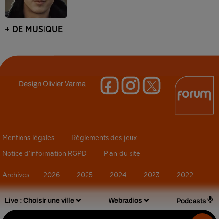
+ DE MUSIQUE
Design
Olivier Varma
Mentions légales
Règlements des jeux
Notice d’information RGPD
Plan du site
Archives
2026
2025
2024
2023
2022
Live :
Choisir une ville
Webradios
Podcasts