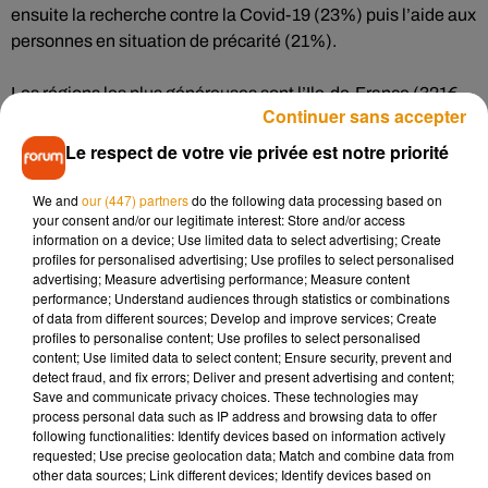
ensuite la recherche contre la Covid-19 (23%) puis l’aide aux
personnes en situation de précarité (21%).
Les régions les plus généreuses sont l’Ile-de-France (321€
Continuer sans accepter
par an et par habitant), l’Occitanie (226€), les Hauts-de-
France (216€) et Le Centre Val de Loire (213€).
Le respect de votre vie privée est notre priorité
Les 18-24 ans ont davantage donné cette année (+60€, avec
We and
our (447) partners
do the following data processing based on
your consent and/or our legitimate interest: Store and/or access
un don de 228€ en moyenne), même si les plus de 65 ans
information on a device; Use limited data to select advertising; Create
restent les plus généreux (- 26€, avec un don de 268€ en
profiles for personalised advertising; Use profiles to select personalised
moyenne).
advertising; Measure advertising performance; Measure content
performance; Understand audiences through statistics or combinations
of data from different sources; Develop and improve services; Create
Et le sondage nous apprend aussi que les foyers les moins
profiles to personalise content; Use profiles to select personalised
favorisés ont également été les plus généreux par rapport à
content; Use limited data to select content; Ensure security, prevent and
detect fraud, and fix errors; Deliver and present advertising and content;
l'année précédente, avec une moyenne de 23€
Save and communicate privacy choices. These technologies may
supplémentaires.
process personal data such as IP address and browsing data to offer
following functionalities: Identify devices based on information actively
requested; Use precise geolocation data; Match and combine data from
other data sources; Link different devices; Identify devices based on