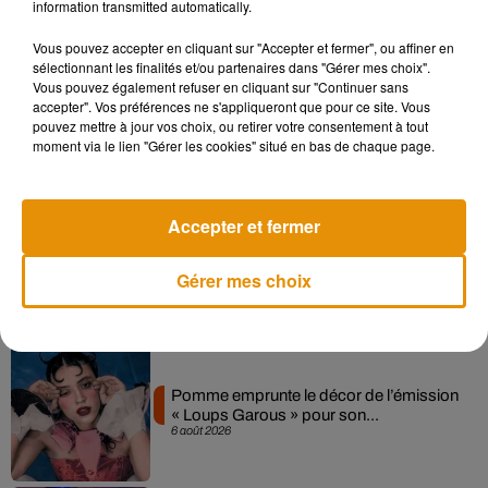
information transmitted automatically.
Musique
Vous pouvez accepter en cliquant sur "Accepter et fermer", ou affiner en
sélectionnant les finalités et/ou partenaires dans "Gérer mes choix".
Vous pouvez également refuser en cliquant sur "Continuer sans
Madonna sort enfin le remix de « Love
accepter". Vos préférences ne s'appliqueront que pour ce site. Vous
Sensation » avec Kylie Minogue
pouvez mettre à jour vos choix, ou retirer votre consentement à tout
7 août 2026
moment via le lien "Gérer les cookies" situé en bas de chaque page.
Accepter et fermer
Angèle et Amélie Lens dévoilent leur
collaboration tant attendue
Gérer mes choix
7 août 2026
Pomme emprunte le décor de l’émission
« Loups Garous » pour son...
6 août 2026