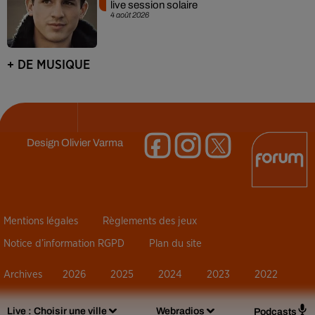
live session solaire
4 août 2026
+ DE MUSIQUE
Design
Olivier Varma
Mentions légales
Règlements des jeux
Notice d’information RGPD
Plan du site
Archives
2026
2025
2024
2023
2022
Live :
Choisir une ville
Webradios
Podcasts