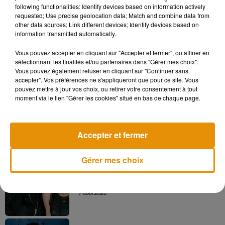
following functionalities: Identify devices based on information actively
requested; Use precise geolocation data; Match and combine data from
A post shared by The Ainsworth (@theainsworth)
on
Jun 2, 2018 at 4:58pm PDT
other data sources; Link different devices; Identify devices based on
information transmitted automatically.
Vous pouvez accepter en cliquant sur "Accepter et fermer", ou affiner en
sélectionnant les finalités et/ou partenaires dans "Gérer mes choix".
Vous pouvez également refuser en cliquant sur "Continuer sans
Musique
accepter". Vos préférences ne s'appliqueront que pour ce site. Vous
pouvez mettre à jour vos choix, ou retirer votre consentement à tout
moment via le lien "Gérer les cookies" situé en bas de chaque page.
Madonna sort enfin le remix de « Love
Sensation » avec Kylie Minogue
7 août 2026
Accepter et fermer
Gérer mes choix
Angèle et Amélie Lens dévoilent leur
collaboration tant attendue
7 août 2026