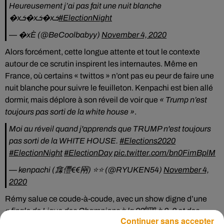
Heureusement j’ai pas fait une nuit blanche
�xܭ�xܭ�xܭ
#ElectionNight
— �xÈ (@BeCoolbabyy)
November 4, 2020
Alors forcément, cette longue attente et tout le contexte
autour de ce scrutin inspirent les internautes. Même en
France, où certains « twittos » n’ont pas eu peur de faire une
nuit blanche pour suivre le feuilleton. Kenpachi est bien allé
dormir, mais déplore à son réveil de voir que
« Trump n’est
toujours pas sorti de la white house »
.
Moi au réveil quand j'apprends que TRUMP n'est toujours
pas sorti de la WHITE HOUSE.
#Elections2020
#ElectionNight
#ElectionDay
pic.twitter.com/bn0FimBplM
— kenpachi (㒪㒥€€㒳) ⭐️⭐️ (@RYUKEN54)
November 4,
2020
Rémy salue ce coude-à-coude, avec un show digne d’une
ème
« finale de Ligue des Champions à la 90
à 0-0 et des
Continuer sans accepter
attaques à tout va ».