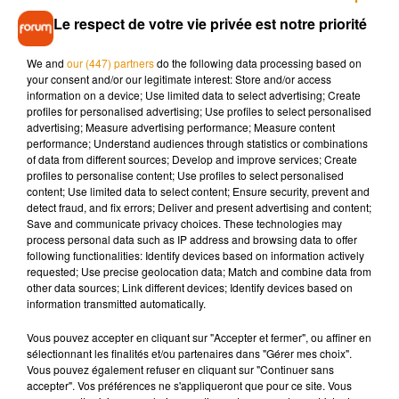
Le respect de votre vie privée est notre priorité
On ne pourra pas dire que les américains ne savent pas
rendre tout un show. On suit leur élection comme on suivrait
We and
our (447) partners
do the following data processing based on
une finale de LDC à la 90ème à 0-0 et des attaques à tout
your consent and/or our legitimate interest: Store and/or access
va
#ElectionNight
information on a device; Use limited data to select advertising; Create
profiles for personalised advertising; Use profiles to select personalised
— Rémy Baho (@RemyBaho)
November 4, 2020
advertising; Measure advertising performance; Measure content
performance; Understand audiences through statistics or combinations
D’autres font le parralèle avec le contexte sanitaire, comme
of data from different sources; Develop and improve services; Create
Arthuro qui annonce avec humour que
« Trump vient de
profiles to personalise content; Use profiles to select personalised
content; Use limited data to select content; Ensure security, prevent and
remporter l’Alsace »
, carte du Covid à l’appui. Les réactions
detect fraud, and fix errors; Deliver and present advertising and content;
risquent de continuer au vu du suspens qui entoure ce
Save and communicate privacy choices. These technologies may
scrutin.
process personal data such as IP address and browsing data to offer
following functionalities: Identify devices based on information actively
Trump vient de remporter l'Alsace avec ses 12 electeurs.
requested; Use precise geolocation data; Match and combine data from
other data sources; Link different devices; Identify devices based on
Tout se joue en ce moment
#trump
#electionday
information transmitted automatically.
#ElectionNight
pic.twitter.com/WEyjfrogiy
Vous pouvez accepter en cliquant sur "Accepter et fermer", ou affiner en
— Arthuro L. (@ArthuroLamar)
November 4, 2020
sélectionnant les finalités et/ou partenaires dans "Gérer mes choix".
Vous pouvez également refuser en cliquant sur "Continuer sans
J’adore ce qu’il se passe depuis 4 heures environ.
accepter". Vos préférences ne s'appliqueront que pour ce site. Vous