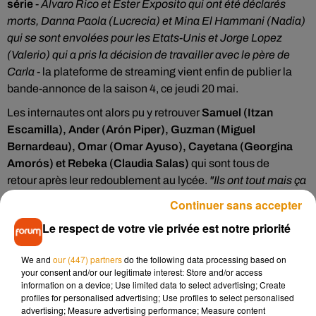
série
-
Álvaro Rico et Ester Exposito qui ont été déclarés
morts, Danna Paola (Lucrecia) et Mina El Hammani (Nadia)
qui se sont envolées pour les Etats-Unis et Jorge Lopez
(Valerio) qui a pris la décision de travailler avec le père de
Carla -
la plateforme de streaming vient enfin de publier la
bande-annonce de la saison 4, ce jeudi 20 mai.
Les internautes ont alors pu y retrouver
Samuel (Itzan
Escamilla), Ander (Arón Piper), Guzman (Miguel
Bernardeau), Omar (Omar Ayuso), Cayetana (Georgina
Amorós) et Rebeka (Claudia Salas)
qui sont tous de
retour après leur redoublement au lycée.
"Ils ont tout mais ça
ne leur suffit pas",
entend-on dans la bande-annonce de cette
Continuer sans accepter
quatrième saison.
Le respect de votre vie privée est notre priorité
We and
our (447) partners
do the following data processing based on
your consent and/or our legitimate interest: Store and/or access
information on a device; Use limited data to select advertising; Create
profiles for personalised advertising; Use profiles to select personalised
advertising; Measure advertising performance; Measure content