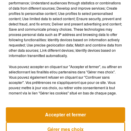
performance; Understand audiences through statistics or combinations
of data from different sources; Develop and improve services; Create
profiles to personalise content; Use profiles to select personalised
content; Use limited data to select content; Ensure security, prevent and
detect fraud, and fix errors; Deliver and present advertising and content;
Save and communicate privacy choices. These technologies may
process personal data such as IP address and browsing data to offer
following functionalities: Identify devices based on information actively
requested; Use precise geolocation data; Match and combine data from
other data sources; Link different devices; Identify devices based on
information transmitted automatically.
Ces nouveaux épisodes seront disponibles
le 18 juin
Vous pouvez accepter en cliquant sur "Accepter et fermer", ou affiner en
sélectionnant les finalités et/ou partenaires dans "Gérer mes choix".
prochain
, juste après la diffusion de
quatre nouveaux
Vous pouvez également refuser en cliquant sur "Continuer sans
épisodes inédits, baptisés
Élite
: Histoires courtes
, à
accepter". Vos préférences ne s'appliqueront que pour ce site. Vous
découvrir du 14 au 17 juin sur Netflix.
pouvez mettre à jour vos choix, ou retirer votre consentement à tout
moment via le lien "Gérer les cookies" situé en bas de chaque page.
Accepter et fermer
Musique
Gérer mes choix