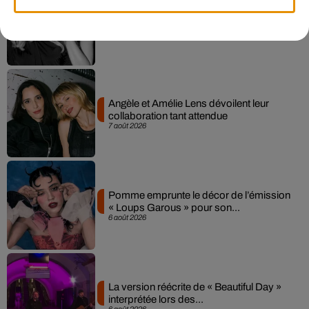
Madonna sort enfin le remix de « Love
Sensation » avec Kylie Minogue
7 août 2026
Angèle et Amélie Lens dévoilent leur
collaboration tant attendue
7 août 2026
Pomme emprunte le décor de l’émission
« Loups Garous » pour son...
6 août 2026
La version réécrite de « Beautiful Day »
interprétée lors des...