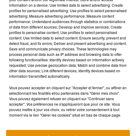
scientifiquement
diphyllobothrium latum
, cette espèce peut
information on a device; Use limited data to select advertising; Create
atteindre neuf mètres de long.
profiles for personalised advertising; Use profiles to select personalised
advertising; Measure advertising performance; Measure content
performance; Understand audiences through statistics or combinations
of data from different sources; Develop and improve services; Create
profiles to personalise content; Use profiles to select personalised
content; Use limited data to select content; Ensure security, prevent and
detect fraud, and fix errors; Deliver and present advertising and content;
Save and communicate privacy choices. These technologies may
process personal data such as IP address and browsing data to offer
following functionalities: Identify devices based on information actively
requested; Use precise geolocation data; Match and combine data from
other data sources; Link different devices; Identify devices based on
information transmitted automatically.
Vous pouvez accepter en cliquant sur "Accepter et fermer", ou affiner en
sélectionnant les finalités et/ou partenaires dans "Gérer mes choix".
Vous pouvez également refuser en cliquant sur "Continuer sans
accepter". Vos préférences ne s'appliqueront que pour ce site. Vous
pouvez mettre à jour vos choix, ou retirer votre consentement à tout
moment via le lien "Gérer les cookies" situé en bas de chaque page.
Ce ver parasite peut en effet se transmettre en mangeant de
la viande ou du poisson cru.