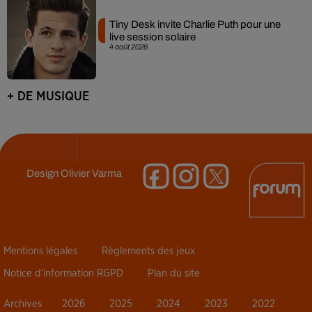
Tiny Desk invite Charlie Puth pour une
live session solaire
4 août 2026
+ DE MUSIQUE
Design
Olivier Varma
Mentions légales
Règlements des jeux
Notice d’information RGPD
Plan du site
Archives
2026
2025
2024
2023
2022