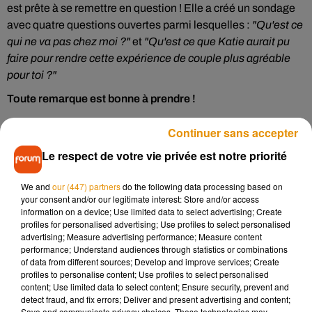
est prête à se remettre en question ! Elle a créé un sondage
avec quatre questions ouvertes parmi lesquelles :
"Qu'est ce
qui ne va pas chez moi ?"
et
"Qu'est ce que Katie aurait pu
faire pour rendre cette expérience de couple plus agréable
pour toi ?"
Toute remarque est bonne à prendre !
A la fin de ce questionnaire, Katie Miller n'oublie surtout pas
Continuer sans accepter
l'essentiel : elle ne veut pas rester célibataire trop
Le respect de votre vie privée est notre priorité
longtemps, et met toutes les chances de son côté ! Elle
termine par une autre question :
"Recommanderai-tu Katie à
We and
our (447) partners
do the following data processing based on
un ami ? Si oui, indique ici son numéro."
Les ex de la jeune
your consent and/or our legitimate interest: Store and/or access
femme ayant rempli le questionnaire ont aussi la possibilité
information on a device; Use limited data to select advertising; Create
de préciser s'ils aimeraient revivre une histoire avec Katie.
profiles for personalised advertising; Use profiles to select personalised
advertising; Measure advertising performance; Measure content
Enfin, un espace est mis à disposition pour toute remarque
performance; Understand audiences through statistics or combinations
supplémentaire.
of data from different sources; Develop and improve services; Create
profiles to personalise content; Use profiles to select personalised
Avec toutes ces idées, et un tel sens de l'auto-dérision, on
content; Use limited data to select content; Ensure security, prevent and
espère que Katie va vite trouver l'homme de sa vie !
detect fraud, and fix errors; Deliver and present advertising and content;
Save and communicate privacy choices. These technologies may