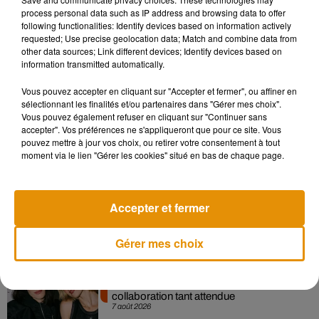
there's this girl i know who sends an exit survey to every guy
process personal data such as IP address and browsing data to offer
following functionalities: Identify devices based on information actively
she casually AND seriously dates fjdklafj;sdlkfja
requested; Use precise geolocation data; Match and combine data from
pic.twitter.com/famP4hVMWv
other data sources; Link different devices; Identify devices based on
information transmitted automatically.
— Abby G�x}�vindan (@abbygov)
1 octobre 2018
Vous pouvez accepter en cliquant sur "Accepter et fermer", ou affiner en
sélectionnant les finalités et/ou partenaires dans "Gérer mes choix".
Vous pouvez également refuser en cliquant sur "Continuer sans
accepter". Vos préférences ne s'appliqueront que pour ce site. Vous
Musique
pouvez mettre à jour vos choix, ou retirer votre consentement à tout
moment via le lien "Gérer les cookies" situé en bas de chaque page.
Madonna sort enfin le remix de « Love
Sensation » avec Kylie Minogue
Accepter et fermer
7 août 2026
Gérer mes choix
Angèle et Amélie Lens dévoilent leur
collaboration tant attendue
7 août 2026