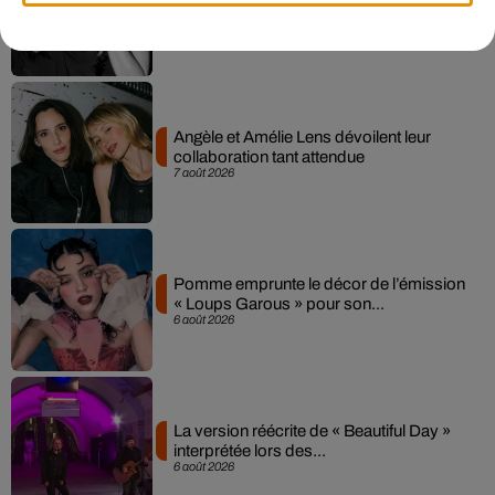
Sensation » avec Kylie Minogue
7 août 2026
Angèle et Amélie Lens dévoilent leur
collaboration tant attendue
7 août 2026
Pomme emprunte le décor de l’émission
« Loups Garous » pour son...
6 août 2026
La version réécrite de « Beautiful Day »
interprétée lors des...
6 août 2026