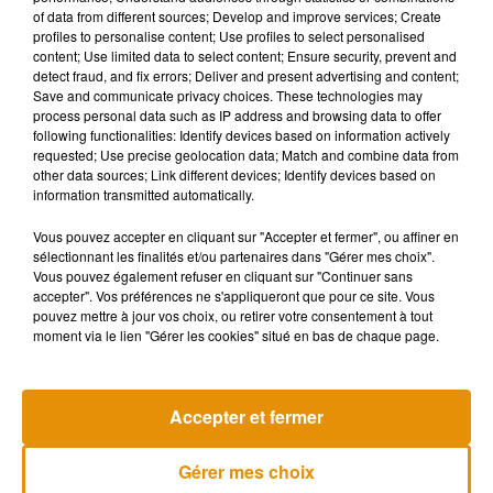
of data from different sources; Develop and improve services; Create
profiles to personalise content; Use profiles to select personalised
content; Use limited data to select content; Ensure security, prevent and
Affolée, elle s’est rapidement rendue dans un hôpital où
les
detect fraud, and fix errors; Deliver and present advertising and content;
médecins lui ont diagnostiqué une ténosynovite
. Derrière
Save and communicate privacy choices. These technologies may
ce nom barbare se cache
une inflammation de la gaine du
process personal data such as IP address and browsing data to offer
following functionalities: Identify devices based on information actively
tendon
, due au fait qu’elle se soit trop servie de ses pouces
requested; Use precise geolocation data; Match and combine data from
sur l’écran tactile du téléphone. Heureusement pour elle,
other data sources; Link different devices; Identify devices based on
grâce à un traitement et des massages à la main et aux
information transmitted automatically.
doigts
, elle a retrouvé toute la motricité qu’elle avait perdue.
Vous pouvez accepter en cliquant sur "Accepter et fermer", ou affiner en
Le docteur lui a toutefois gentiment rappelé que
faire des
sélectionnant les finalités et/ou partenaires dans "Gérer mes choix".
pauses entre les parties
, c’était bien aussi, voire même
Vous pouvez également refuser en cliquant sur "Continuer sans
recommandé.
accepter". Vos préférences ne s'appliqueront que pour ce site. Vous
pouvez mettre à jour vos choix, ou retirer votre consentement à tout
moment via le lien "Gérer les cookies" situé en bas de chaque page.
Musique
Accepter et fermer
Gérer mes choix
Madonna sort enfin le remix de « Love