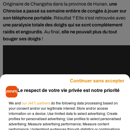
Originaire de Changsha dans la province de Hunan,
une
Chinoise a passé sa semaine entière de congés à jouer sur
son téléphone portable
. Résultat ? Elle s’est retrouvée avec
une paralysie totale des doigts qui se sont complètement
raidis et engourdis
. Au final,
elle ne pouvait plus du tout
bouger ses doigts
!
Continuer sans accepter
Le respect de votre vie privée est notre priorité
We and
our (447) partners
do the following data processing based on
your consent and/or our legitimate interest: Store and/or access
information on a device; Use limited data to select advertising; Create
profiles for personalised advertising; Use profiles to select personalised
advertising; Measure advertising performance; Measure content
performance; Understand audiences through statistics or combinations