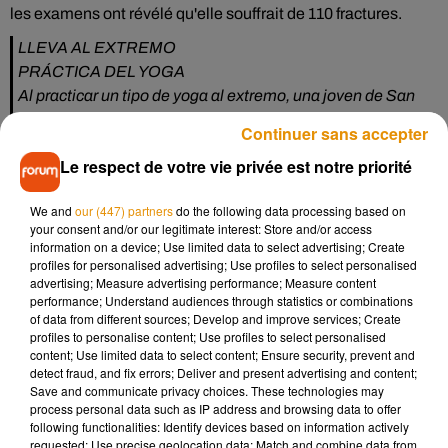
les examens ont révélé qu'elle souffrait de 110 fractures.
LLEVA AL EXTREMO
PRÁCTICA DEL YOGA
Al practicar un tipo de yoga al extremo, una joven de San
Pedro cayó desde el balcón de su depa a 25 metros de
Continuer sans accepter
altura.
Le respect de votre vie privée est notre priorité
Alexa Terrazas tiene 110 huesos rotos. Le tienen que
reconstruir tobillos, rodillas, cara etc. y no caminará en 3
We and
our (447) partners
do the following data processing based on
años.
pic.twitter.com/0ftoHPcMCa
your consent and/or our legitimate interest: Store and/or access
information on a device; Use limited data to select advertising; Create
— JavoRayado (@javierehdz)
August 27, 2019
profiles for personalised advertising; Use profiles to select personalised
advertising; Measure advertising performance; Measure content
D’après l’enquête du bureau du procureur général de Nuevo
performance; Understand audiences through statistics or combinations
León
, les autorités ont estimé que la chute était un triste
of data from different sources; Develop and improve services; Create
accident. En effet, ses voisins disent l'avoir vu suspendue,
profiles to personalise content; Use profiles to select personalised
content; Use limited data to select content; Ensure security, prevent and
tête en bas, sur le bord du balcon. Si ses chevilles et ses
detect fraud, and fix errors; Deliver and present advertising and content;
genoux ont été particulièrement touchés, la Mexicaine a dû
Save and communicate privacy choices. These technologies may
subir une opération de 11 heures et
"sa convalescence
process personal data such as IP address and browsing data to offer
following functionalities: Identify devices based on information actively
pourrait prendre trois ans"
, selon le journal
El Sol de Mexico
.
requested; Use precise geolocation data; Match and combine data from