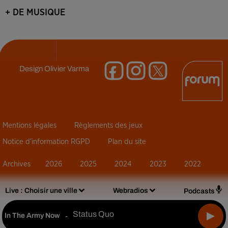
+ DE MUSIQUE
Design
Olivier Varma
Mentions légales
Règlements des jeux
Notice d’information RGPD
Plan du site
Archives
2026
2025
2024
2023
2022
Live :
Choisir une ville
Webradios
Podcasts
Status Quo
In The Army Now
-