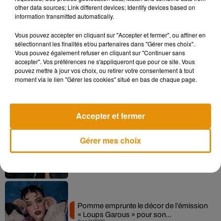
other data sources; Link different devices; Identify devices based on
information transmitted automatically.
Vous pouvez accepter en cliquant sur "Accepter et fermer", ou affiner en
Musique
sélectionnant les finalités et/ou partenaires dans "Gérer mes choix".
Vous pouvez également refuser en cliquant sur "Continuer sans
accepter". Vos préférences ne s'appliqueront que pour ce site. Vous
pouvez mettre à jour vos choix, ou retirer votre consentement à tout
Madonna sort enfin le remix de « Love
moment via le lien "Gérer les cookies" situé en bas de chaque page.
Sensation » avec Kylie Minogue
7 août 2026
Accepter et fermer
Gérer mes choix
Angèle et Amélie Lens dévoilent leur
collaboration tant attendue
7 août 2026
Pomme emprunte le décor de l’émission
« Loups Garous » pour son...