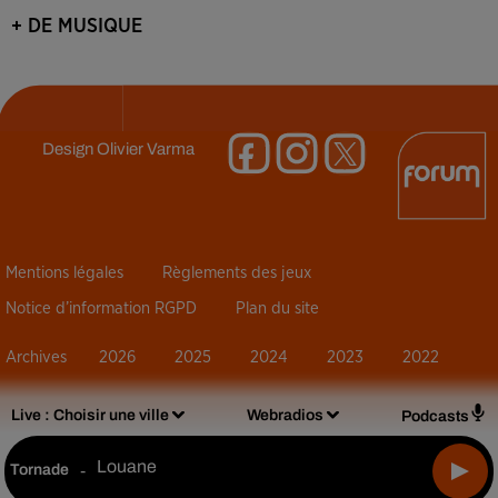
+ DE MUSIQUE
Design
Olivier Varma
Mentions légales
Règlements des jeux
Notice d’information RGPD
Plan du site
Archives
2026
2025
2024
2023
2022
Live :
Choisir une ville
Webradios
Podcasts
Louane
Tornade
-