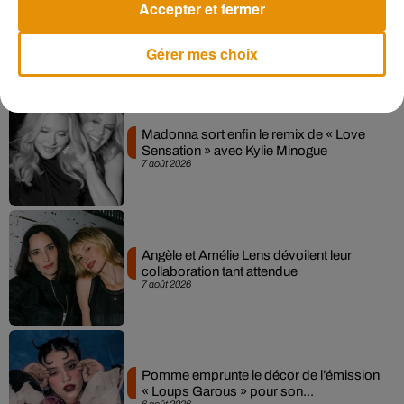
Accepter et fermer
Gérer mes choix
Musique
Madonna sort enfin le remix de « Love
Sensation » avec Kylie Minogue
7 août 2026
Angèle et Amélie Lens dévoilent leur
collaboration tant attendue
7 août 2026
Pomme emprunte le décor de l’émission
« Loups Garous » pour son...
6 août 2026