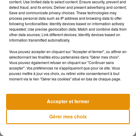
content; Use limited data to select content; Ensure security, prevent and
detect fraud, and fix errors; Deliver and present advertising and content;
La Croix-Rouge compte actuellement près de 18 000
Save and communicate privacy choices. These technologies may
salariés et mobilise 60 000 bénévoles, dont près d'un quart
process personal data such as IP address and browsing data to offer
following functionalities: Identify devices based on information actively
ont moins de 30 ans, sur l'ensemble du territoire.
requested; Use precise geolocation data; Match and combine data from
other data sources; Link different devices; Identify devices based on
information transmitted automatically.
Vous pouvez accepter en cliquant sur "Accepter et fermer", ou affiner en
(Avec AFP)
sélectionnant les finalités et/ou partenaires dans "Gérer mes choix".
Vous pouvez également refuser en cliquant sur "Continuer sans
accepter". Vos préférences ne s'appliqueront que pour ce site. Vous
pouvez mettre à jour vos choix, ou retirer votre consentement à tout
moment via le lien "Gérer les cookies" situé en bas de chaque page.
Musique
Accepter et fermer
Madonna sort enfin le remix de « Love
Sensation » avec Kylie Minogue
Gérer mes choix
7 août 2026