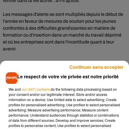
rentrer dans la vie active", a-t-il ajouté.
Les messages d'alerte se sont multipliés depuis le début de
l'année en faveur de mesures de soutien pour les jeunes
confrontés à des difficultés grandissantes en matière de
formation ou d'insertion dans un marché du travail déprimé
et où les entreprises sont dans l'incertitude quant à leur
avenir.
"Parmi tous les publics qu'on a vu arriver depuis un an, on a
Continuer sans accepter
vu beaucoup de jeunes qui rencontrent aujourd'hui des
Le respect de votre vie privée est notre priorité
difficultés, qui ont été touchés plus particulièrement par les
conséquences de la crise sanitaire", a relevé Jean-
We and
our (447) partners
do the following data processing based on
Christophe Combe.
your consent and/or our legitimate interest: Store and/or access
information on a device; Use limited data to select advertising; Create
"Notamment parce que les
jeunes de 18 à 24 ans cumulent
profiles for personalised advertising; Use profiles to select personalised
advertising; Measure advertising performance; Measure content
les vulnérabilités
, qu'elles soient résidentielles, matérielles,
performance; Understand audiences through statistics or combinations
relationnelles", a-t-il ajouté, évoquant un "fort sentiment
of data from different sources; Develop and improve services; Create
d'isolement" et de "détresse psychologique".
profiles to personalise content; Use profiles to select personalised