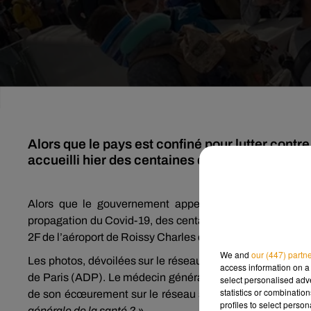
Alors que le pays est confiné pour lutter contr
accueilli hier des centaines de passagers ...
Alors que le gouvernement appelle depuis plus d’une 
propagation du Covid-19, des centaines de personnes se 
2F de l’aéroport de Roissy Charles de Gaulle.
We and
our (447) partn
Les photos, dévoilées sur le réseau Twitter par le docteu
access information on a 
de Paris (ADP). Le médecin généraliste, président du synd
select personalised ad
statistics or combinatio
de son écœurement sur le réseau social :
« C’est en ce
profiles to select person
générale de la santé ? »