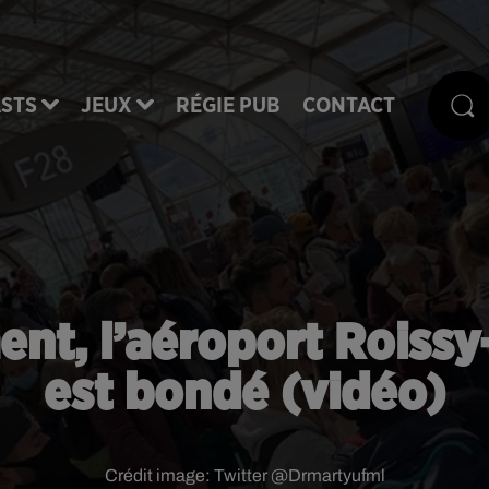
STS
JEUX
RÉGIE PUB
CONTACT
ent, l’aéroport Roissy
est bondé (vidéo)
Crédit image:
Twitter @Drmartyufml