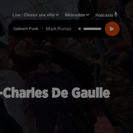
Live :
Choisir une ville
Webradios
Podcasts
Mark Ronson Feat. Bruno Mars
-
Uptown Funk
-Charles De Gaulle