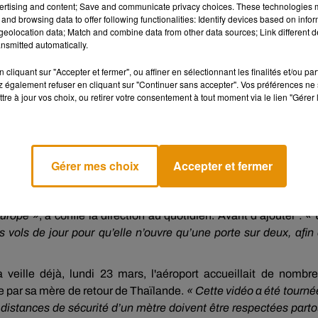
ertising and content; Save and communicate privacy choices. These technologies
and browsing data to offer following functionalities: Identify devices based on infor
eolocation data; Match and combine data from other data sources; Link different de
té ???
nsmitted automatically.
r.com/NFfndHSJpI
cliquant sur "Accepter et fermer", ou affiner en sélectionnant les finalités et/ou pa
 également refuser en cliquant sur "Continuer sans accepter". Vos préférences ne 
tre à jour vos choix, ou retirer votre consentement à tout moment via le lien "Gérer 
 a répondu à Jérôme Marty sur Twitter :
«
Nous appliqu
 sanitaires (gestes barrière etc...) : notre rôle est d’informer
res régulières et affichages présents dans nos terminaux.
»
Gérer mes choix
Accepter et fermer
s du terminal 2F mardi après midi. Notamment en direction de Ni
nfirme qu'une douzaine de vols étaient partis en milieu d’après m
nt des personnes rentrant à leur domicile dans le sud-est de
Europe »
, a confié la direction au quotidien. Avant d’ajouter :
« 
s vols de jour pour qu’elle n’ouvre qu’une porte sur deux, afin
 veille déjà, lundi 23 mars, l'aéroport accueillait de nombr
e par sa mère de retour de Thaïlande.
«
Cette vidéo a été tournée
distances de sécurité d’un mètre doivent être respectées parto