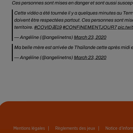
Ces personnes sont mises en danger et sont aussi susceptibl
Cette vidéo a été tournée il y a quelques minutes au Ter
doivent être respectées partout. Ces personnes sont mises
territoire.
#COVID㒼19
#CONFINEMENTJOUR7
pic.tw
— Angéline (@angelinetns)
March 23, 2020
Ma belle mère est arrivée de Thaïlande cette après midi et
— Angéline (@angelinetns)
March 23, 2020
Mentions légales
Règlements des jeux
Notice d’info