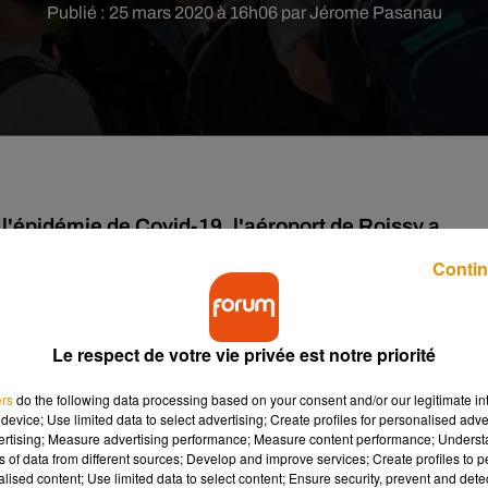
Publié : 25 mars 2020 à 16h06 par Jérome Pasanau
e l'épidémie de Covid-19, l'aéroport de Roissy a
Contin
semaine maintenant à rester chez soi confiné pour limiter
sont massées mardi 24 mars entre les portes 26 et 28 du termi
Le respect de votre vie privée est notre priorité
ers
do the following data processing based on your consent and/or our legitimate int
r Jérôme Marty ont été authentifiées par la direction des Aéropo
device; Use limited data to select advertising; Create profiles for personalised adver
icat de l’union française pour une médecine libre (UFML) fait 
vertising; Measure advertising performance; Measure content performance; Unders
ns of data from different sources; Develop and improve services; Create profiles to 
 moment à CDG ! »
écrit-il
« Non mais on a vraiment une direct
alised content; Use limited data to select content; Ensure security, prevent and detect