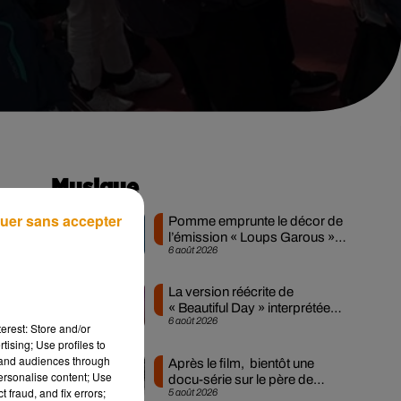
Musique
uer sans accepter
Pomme emprunte le décor de
l’émission « Loups Garous »
6 août 2026
pour son...
 la
nal
La version réécrite de
« Beautiful Day » interprétée
6 août 2026
lors des...
erest: Store and/or
rts
tising; Use profiles to
par
tand audiences through
Après le film, bientôt une
personalise content; Use
ion
docu-série sur le père de
 fraud, and fix errors;
5 août 2026
Michael Jackson