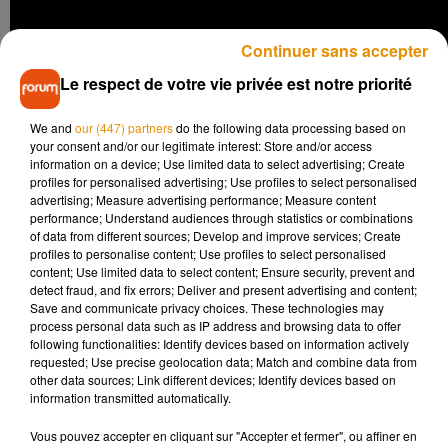
Continuer sans accepter
Le respect de votre vie privée est notre priorité
Nommé aux Oscars à 7 reprises, il n'obtient pourtant la
We and
our (447) partners
do the following data processing based on
fameuse statuette que deux fois : à titre honoraire en 2007
your consent and/or our legitimate interest: Store and/or access
information on a device; Use limited data to select advertising; Create
pour l’ensemble de sa carrière et en 2016 pour la bande
profiles for personalised advertising; Use profiles to select personalised
originale du western de Quentin Tarantino,
Les Huit
advertising; Measure advertising performance; Measure content
salopards
.
performance; Understand audiences through statistics or combinations
of data from different sources; Develop and improve services; Create
Son style, reconnaissable entre tous, aura inspiré de
profiles to personalise content; Use profiles to select personalised
content; Use limited data to select content; Ensure security, prevent and
nombreux auteurs et compositeurs, aussi bien dans le milieu
detect fraud, and fix errors; Deliver and present advertising and content;
de la musique de film, mais aussi du rock ou du rap...
Save and communicate privacy choices. These technologies may
process personal data such as IP address and browsing data to offer
Le groupe Metallica, notamment, ouvre tous ses concerts
following functionalities: Identify devices based on information actively
avec
The Ecstasy of Gold
, la bande originale du
Bon, la brute
requested; Use precise geolocation data; Match and combine data from
et le truand..
.
other data sources; Link different devices; Identify devices based on
information transmitted automatically.
Vous pouvez accepter en cliquant sur "Accepter et fermer", ou affiner en