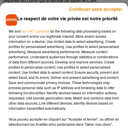
députée du Loiret qui a décidé de saisir le CSA.
Continuer sans accepter
L’élue dénonce cette décision et a décidé de boycotter la
chaîne du groupe Canal +. Pour rappel, Zemmour a été
Le respect de votre vie privée est notre priorité
condamné récemment pour provocation à la haine
religieuse. Il avait déjà été condamné en 2011 pour les
We and
our (447) partners
do the following data processing based on
your consent and/or our legitimate interest: Store and/or access
mêmes faits. Le
CSA
a indiqué qu’il allait examiner cette
information on a device; Use limited data to select advertising; Create
saisine de la députée.
profiles for personalised advertising; Use profiles to select personalised
advertising; Measure advertising performance; Measure content
#boycottCNews
https://t.co/jJLOvRTE59
performance; Understand audiences through statistics or combinations
of data from different sources; Develop and improve services; Create
— Caroline Janvier (@CarolineJanvier)
October 16, 2019
profiles to personalise content; Use profiles to select personalised
content; Use limited data to select content; Ensure security, prevent and
detect fraud, and fix errors; Deliver and present advertising and content;
Save and communicate privacy choices. These technologies may
process personal data such as IP address and browsing data to offer
Musique
following functionalities: Identify devices based on information actively
requested; Use precise geolocation data; Match and combine data from
other data sources; Link different devices; Identify devices based on
information transmitted automatically.
Angèle et Amélie Lens dévoilent leur
collaboration tant attendue
Vous pouvez accepter en cliquant sur "Accepter et fermer", ou affiner en
7 août 2026
sélectionnant les finalités et/ou partenaires dans "Gérer mes choix".