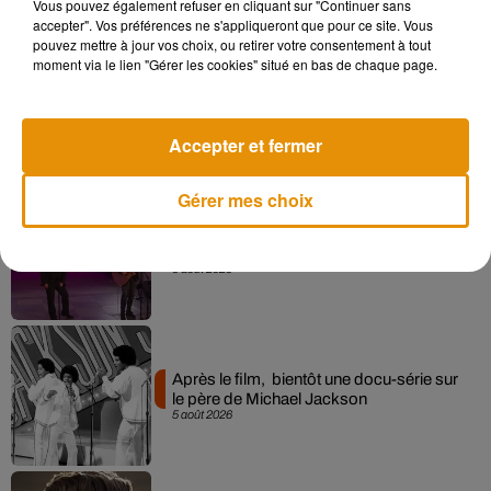
Vous pouvez également refuser en cliquant sur "Continuer sans
accepter". Vos préférences ne s'appliqueront que pour ce site. Vous
pouvez mettre à jour vos choix, ou retirer votre consentement à tout
moment via le lien "Gérer les cookies" situé en bas de chaque page.
Pomme emprunte le décor de l’émission
« Loups Garous » pour son...
6 août 2026
Accepter et fermer
Gérer mes choix
La version réécrite de « Beautiful Day »
interprétée lors des...
6 août 2026
Après le film, bientôt une docu-série sur
le père de Michael Jackson
5 août 2026