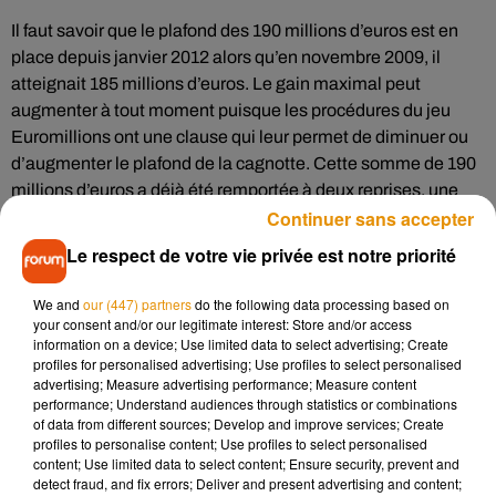
Il faut savoir que le plafond des 190 millions d’euros est en
place depuis janvier 2012 alors qu’en novembre 2009, il
atteignait 185 millions d’euros. Le gain maximal peut
augmenter à tout moment puisque les procédures du jeu
Euromillions ont une clause qui leur permet de diminuer ou
d’augmenter le plafond de la cagnotte. Cette somme de 190
millions d’euros a déjà été remportée à deux reprises, une
Continuer sans accepter
première fois en Ecosse en 2012 et une seconde fois au
Portugal en 2014. En France, la plus grosse somme qui reste
Le respect de votre vie privée est notre priorité
un record est d’un peu plus de 169 millions d’euros.
We and
our (447) partners
do the following data processing based on
Pas de plafond aux États-Unis
your consent and/or our legitimate interest: Store and/or access
information on a device; Use limited data to select advertising; Create
profiles for personalised advertising; Use profiles to select personalised
S’il y a bien un pays qui n’a aucune limite, il s’agit bien des
advertising; Measure advertising performance; Measure content
États-Unis. Là-bas, personne n’a déposé un plafond
performance; Understand audiences through statistics or combinations
quelconque. Récemment des joueurs à travers le monde ont
of data from different sources; Develop and improve services; Create
profiles to personalise content; Use profiles to select personalised
tenté leur chance au Powerball. Une Américaine a eu la
content; Use limited data to select content; Ensure security, prevent and
chance de remporter la somme de 758,7 millions de dollars,
detect fraud, and fix errors; Deliver and present advertising and content;