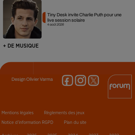
Tiny Desk invite Charlie Puth pour une
live session solaire
4 août 2026
+ DE MUSIQUE
Design
Olivier Varma
Mentions légales
Règlements des jeux
Notice d’information RGPD
Plan du site