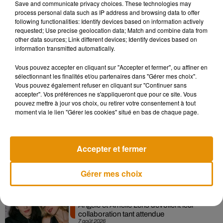
soit 592 millions d’euros le 23 août dernier. En revanche,
Save and communicate privacy choices. These technologies may
process personal data such as IP address and browsing data to offer
l’année passée, ils étaient trois à se partager la somme de
following functionalities: Identify devices based on information actively
1,6 milliards de dollars, ce qui reste le plus gros gain jamais
requested; Use precise geolocation data; Match and combine data from
gagner à travers le monde.
other data sources; Link different devices; Identify devices based on
information transmitted automatically.
À vos grilles…
Vous pouvez accepter en cliquant sur "Accepter et fermer", ou affiner en
sélectionnant les finalités et/ou partenaires dans "Gérer mes choix".
Vous pouvez également refuser en cliquant sur "Continuer sans
accepter". Vos préférences ne s'appliqueront que pour ce site. Vous
Musique
pouvez mettre à jour vos choix, ou retirer votre consentement à tout
moment via le lien "Gérer les cookies" situé en bas de chaque page.
Madonna sort enfin le remix de « Love
Accepter et fermer
Sensation » avec Kylie Minogue
7 août 2026
Gérer mes choix
Angèle et Amélie Lens dévoilent leur
collaboration tant attendue
7 août 2026