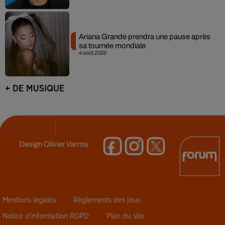
Ariana Grande prendra une pause après
sa tournée mondiale
4 août 2026
+ DE MUSIQUE
Design
Olivier Varma
Mentions légales
Règlements des jeux
Notice d’information RGPD
Plan du site