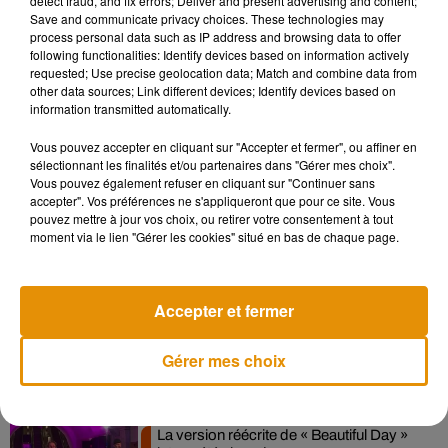
detect fraud, and fix errors; Deliver and present advertising and content;
Voir cette publication sur Instagram
Save and communicate privacy choices. These technologies may
process personal data such as IP address and browsing data to offer
Geniale Visionario Creativo impeccabile è Karl Lagerfeld
following functionalities: Identify devices based on information actively
#fendi #artist #genius #designer #fashion #karllagerfeld #karl
requested; Use precise geolocation data; Match and combine data from
#moda #black #white
other data sources; Link different devices; Identify devices based on
information transmitted automatically.
Une publication partagée par
JoSquillo Official Page
(@jo_squillo) le
Vous pouvez accepter en cliquant sur "Accepter et fermer", ou affiner en
sélectionnant les finalités et/ou partenaires dans "Gérer mes choix".
Vous pouvez également refuser en cliquant sur "Continuer sans
accepter". Vos préférences ne s'appliqueront que pour ce site. Vous
pouvez mettre à jour vos choix, ou retirer votre consentement à tout
Musique
moment via le lien "Gérer les cookies" situé en bas de chaque page.
Pomme emprunte le décor de l’émission
Accepter et fermer
« Loups Garous » pour son...
6 août 2026
Gérer mes choix
La version réécrite de « Beautiful Day »