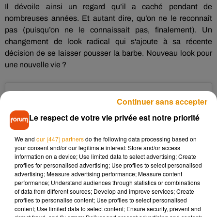
Il dévoile ainsi un regard qu’il a caché pendant de
nombreuses années.
Et autant dire, qu’on ne le reconnaît
pas
(puisqu’on ne le connaissait pas, finalement)
.
Un
changement de look radical qui s'ajoute à sa récente
décision de se laisser pousser la barbe.
Nouveau look pour
une nouvelle vie ?
Continuer sans accepter
Le respect de votre vie privée est notre priorité
We and
our (447) partners
do the following data processing based on
your consent and/or our legitimate interest: Store and/or access
information on a device; Use limited data to select advertising; Create
profiles for personalised advertising; Use profiles to select personalised
advertising; Measure advertising performance; Measure content
performance; Understand audiences through statistics or combinations
of data from different sources; Develop and improve services; Create
profiles to personalise content; Use profiles to select personalised
content; Use limited data to select content; Ensure security, prevent and