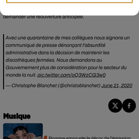
Pour aider le monde de la nuit, une quarantaine de députés
ont d’ailleurs adressé un courrier au gouvernement, pour
demander une réouverture anticipée.
Avec une quarantaine de mes collègues nous signons un
communiqué de presse dénonçant l'absurdité
administrative dans la décision de maintenir les
discothèques fermées. Nous demandons au
Gouvernement plus de considération pour le secteur du
monde la nuit.
pic.twitter.com/oQ3WzCG3w0
— Christophe Blanchet (@christoblanchet)
June 21, 2020
Musique
Pomme emprunte le décor de l’émission