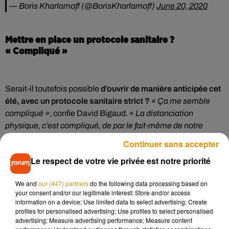
— Boris Kharlamoff (@BorisKharlamoff)
June 20, 2020
Mettre en place un protocole sanitaire ?
« Compliqué »
Serait-il toutefois possible
d’ouvrir de manière anticipée cet
été, avec un protocole sanitaire strict ?
« Ça me semble
compliqué »
, confie David Bigaud.
« La distanciation
physique, c’est compliqué, de par le fait-même de notre
activité. Les gens viennent pour se rencontrer, être à
Continuer sans accepter
proximité, échanger, passer des bons moments et danser
Le respect de votre vie privée est notre priorité
ensemble. »
We and
our (447) partners
do the following data processing based on
your consent and/or our legitimate interest: Store and/or access
information on a device; Use limited data to select advertising; Create
Écouter le podcast
profiles for personalised advertising; Use profiles to select personalised
advertising; Measure advertising performance; Measure content