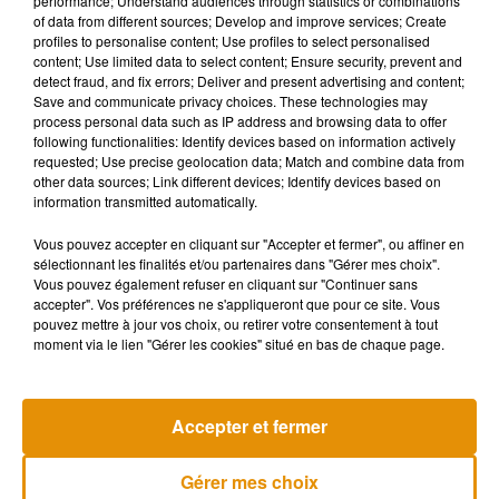
performance; Understand audiences through statistics or combinations
of data from different sources; Develop and improve services; Create
profiles to personalise content; Use profiles to select personalised
Le risque des fêtes sauvages
content; Use limited data to select content; Ensure security, prevent and
detect fraud, and fix errors; Deliver and present advertising and content;
Save and communicate privacy choices. These technologies may
process personal data such as IP address and browsing data to offer
La Fête de la musique l’a montré,
les Français n’attendront
following functionalities: Identify devices based on information actively
pas la réouverture des discothèques pour s’amuser.
De
requested; Use precise geolocation data; Match and combine data from
quoi laisser craindre une multiplication
des fêtes sauvages.
other data sources; Link different devices; Identify devices based on
information transmitted automatically.
« Il y a un réel besoin de la population de faire la fête, danser,
se défouler »
, explique le gérant des 3 O.
« Mais ces fêtes
Vous pouvez accepter en cliquant sur "Accepter et fermer", ou affiner en
sauvages posent un problème de sécurité. Alors que nous,
sélectionnant les finalités et/ou partenaires dans "Gérer mes choix".
Vous pouvez également refuser en cliquant sur "Continuer sans
on sait encadrer les événements, c’est quelque chose qu’on
accepter". Vos préférences ne s'appliqueront que pour ce site. Vous
traite au quotidien toute l’année. »
pouvez mettre à jour vos choix, ou retirer votre consentement à tout
moment via le lien "Gérer les cookies" situé en bas de chaque page.
Écouter le podcast
Accepter et fermer
Gérer mes choix