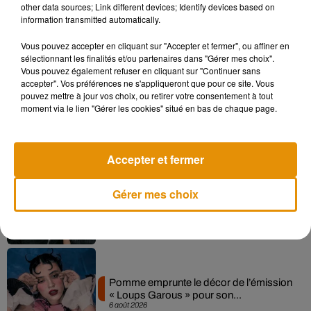
other data sources; Link different devices; Identify devices based on
information transmitted automatically.
Vous pouvez accepter en cliquant sur "Accepter et fermer", ou affiner en
Musique
sélectionnant les finalités et/ou partenaires dans "Gérer mes choix".
Vous pouvez également refuser en cliquant sur "Continuer sans
accepter". Vos préférences ne s'appliqueront que pour ce site. Vous
pouvez mettre à jour vos choix, ou retirer votre consentement à tout
Madonna sort enfin le remix de « Love
moment via le lien "Gérer les cookies" situé en bas de chaque page.
Sensation » avec Kylie Minogue
7 août 2026
Accepter et fermer
Angèle et Amélie Lens dévoilent leur
Gérer mes choix
collaboration tant attendue
7 août 2026
Pomme emprunte le décor de l’émission
« Loups Garous » pour son...
6 août 2026