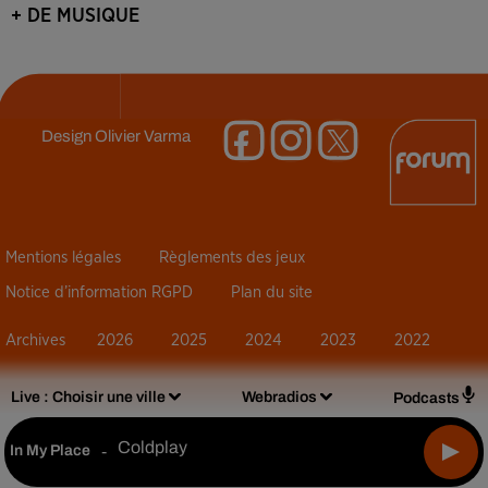
+ DE MUSIQUE
Design
Olivier Varma
Mentions légales
Règlements des jeux
Notice d’information RGPD
Plan du site
Archives
2026
2025
2024
2023
2022
Live :
Choisir une ville
Webradios
Podcasts
Coldplay
In My Place
-