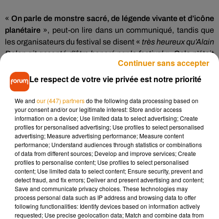
«
On parle de monstre sacré, de légende vivante et d’icône
planétaire
», peut-on lire dans un communiqué, tandis que
les organisateurs du festival se disent «
très heureux qu’Alain
Delon
ait
accepté d’être honoré par le festival
».
Cela n’était
Continuer sans accepter
pourtant pas gagné :
«
Il a longuement hésité, lui qui nous a
longtemps refusé cette Palme d’Or, car il estimait ne devoir
Le respect de votre vie privée est notre priorité
venir à Cannes que pour célébrer les metteurs en scène qui
We and
our (447) partners
do the following data processing based on
l’ont choisi dans sa carrière
».
your consent and/or our legitimate interest: Store and/or access
Il appartient tout entier au cinéma, à ses plus belles œuvres
information on a device; Use limited data to select advertising; Create
profiles for personalised advertising; Use profiles to select personalised
et à ses mythes : à
#Cannes2019
, Alain Delon se verra
advertising; Measure advertising performance; Measure content
décerner une Palme d’or d’Honneur pour sa magnifique
performance; Understand audiences through statistics or combinations
présence dans l’histoire du septième art.
of data from different sources; Develop and improve services; Create
profiles to personalise content; Use profiles to select personalised
content; Use limited data to select content; Ensure security, prevent and
Plus d’infos :
https://t.co/lLkTUfVJpw
detect fraud, and fix errors; Deliver and present advertising and content;
pic.twitter.com/Ju34fQOJfZ
Save and communicate privacy choices. These technologies may
process personal data such as IP address and browsing data to offer
— Festival de Cannes (@Festival_Cannes)
17 avril 2019
following functionalities: Identify devices based on information actively
requested; Use precise geolocation data; Match and combine data from