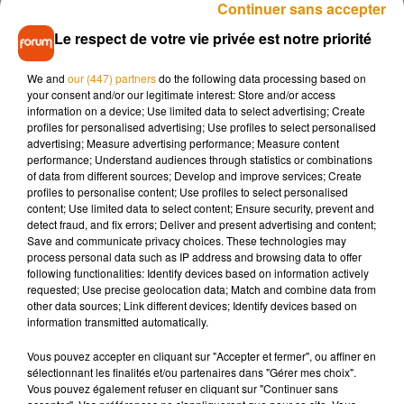
Continuer sans accepter
Le respect de votre vie privée est notre priorité
Informations pratiques :
2 boulevard Gambetta – 87 000 Limoges
We and
our (447) partners
do the following data processing based on
your consent and/or our legitimate interest: Store and/or access
05 55 33 42 11
information on a device; Use limited data to select advertising; Create
profiles for personalised advertising; Use profiles to select personalised
aquariumdulimousin@gmail.com
advertising; Measure advertising performance; Measure content
performance; Understand audiences through statistics or combinations
www.aquariumdulimousin.com
of data from different sources; Develop and improve services; Create
profiles to personalise content; Use profiles to select personalised
content; Use limited data to select content; Ensure security, prevent and
detect fraud, and fix errors; Deliver and present advertising and content;
Save and communicate privacy choices. These technologies may
Musique
process personal data such as IP address and browsing data to offer
following functionalities: Identify devices based on information actively
requested; Use precise geolocation data; Match and combine data from
other data sources; Link different devices; Identify devices based on
Madonna sort enfin le remix de « Love
information transmitted automatically.
Sensation » avec Kylie Minogue
7 août 2026
Vous pouvez accepter en cliquant sur "Accepter et fermer", ou affiner en
sélectionnant les finalités et/ou partenaires dans "Gérer mes choix".
Vous pouvez également refuser en cliquant sur "Continuer sans