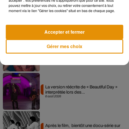
accepter". Vos préférences ne s'appliqueront que pour ce site. Vous
pouvez mettre à jour vos choix, ou retirer votre consentement à tout
moment via le lien "Gérer les cookies" situé en bas de chaque page.
Angèle et Amélie Lens dévoilent leur
collaboration tant attendue
7 août 2026
Accepter et fermer
Gérer mes choix
Pomme emprunte le décor de l’émission
« Loups Garous » pour son...
6 août 2026
La version réécrite de « Beautiful Day »
interprétée lors des...
6 août 2026
Après le film, bientôt une docu-série sur