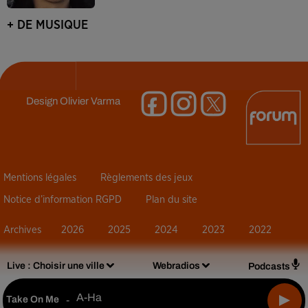
+ DE MUSIQUE
Design
Olivier Varma
Mentions légales
Règlements des jeux
Notice d’information RGPD
Plan du site
Archives
2026
2025
2024
2023
2022
Live :
Choisir une ville
Webradios
Podcasts
A-Ha
Take On Me
-