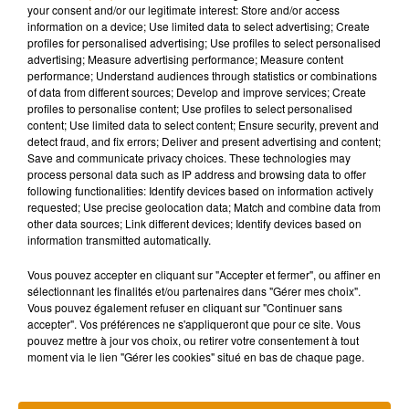
bénéficieront partiellement de l’exonération. De même pour
your consent and/or our legitimate interest: Store and/or access
information on a device; Use limited data to select advertising; Create
les couples se situant entre 43 000 et 45 000 €.
profiles for personalised advertising; Use profiles to select personalised
advertising; Measure advertising performance; Measure content
Une mesure qui ne satisfait pas tout le
performance; Understand audiences through statistics or combinations
of data from different sources; Develop and improve services; Create
monde :
profiles to personalise content; Use profiles to select personalised
content; Use limited data to select content; Ensure security, prevent and
La majorité des députés a approuvé cette nouvelle mesure,
detect fraud, and fix errors; Deliver and present advertising and content;
Save and communicate privacy choices. These technologies may
en mettant en avant une hausse du pouvoir d’achat des
process personal data such as IP address and browsing data to offer
français. A l’inverse, Les Républicains ont dénoncé un
following functionalities: Identify devices based on information actively
manque à gagner du côté des petites communes et
requested; Use precise geolocation data; Match and combine data from
other data sources; Link different devices; Identify devices based on
intercommunalités puisque leurs recettes proviennent à
information transmitted automatically.
36% de la taxe d’habitation. La semaine prochaine, les
différents partis politiques ont prévu de se mettre d’accord
Vous pouvez accepter en cliquant sur "Accepter et fermer", ou affiner en
sélectionnant les finalités et/ou partenaires dans "Gérer mes choix".
sur une demande au gouvernement d’un rapport
Vous pouvez également refuser en cliquant sur "Continuer sans
d’évaluation sur une éventuelle compensation de l’état. Le
accepter". Vos préférences ne s'appliqueront que pour ce site. Vous
président de la république envisage d’attribuer une part
pouvez mettre à jour vos choix, ou retirer votre consentement à tout
moment via le lien "Gérer les cookies" situé en bas de chaque page.
d’impôt national aux communes, comme la CSG (la
contribution sociale généralisée, une taxe présente sur les
salaires, qui de son côté va être augmentée) par exemple.