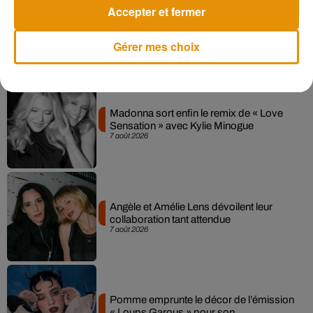
Accepter et fermer
Gérer mes choix
Musique
Madonna sort enfin le remix de « Love
Sensation » avec Kylie Minogue
7 août 2026
Angèle et Amélie Lens dévoilent leur
collaboration tant attendue
7 août 2026
Pomme emprunte le décor de l’émission
« Loups Garous » pour son...