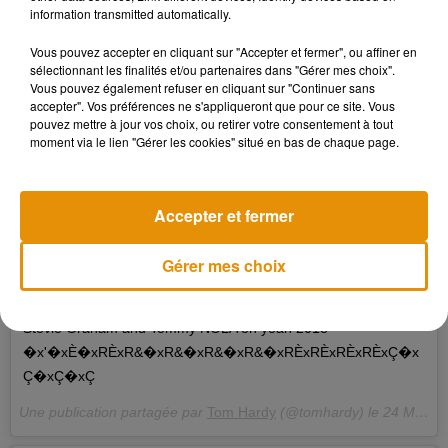
information transmitted automatically.
Vous pouvez accepter en cliquant sur "Accepter et fermer", ou affiner en
sélectionnant les finalités et/ou partenaires dans "Gérer mes choix".
Vous pouvez également refuser en cliquant sur "Continuer sans
accepter". Vos préférences ne s'appliqueront que pour ce site. Vous
pouvez mettre à jour vos choix, ou retirer votre consentement à tout
moment via le lien "Gérer les cookies" situé en bas de chaque page.
Accepter et fermer
Gérer mes choix
Stevie Graham and Tommy NOLA oh yeah 2018
�x'�xÈ�xRÈxR&�xR&�xR&�xR&�xRÈxRÈxRÈxRÈxÇ�x
Ç�xÇ�xÇ
Une publication partagée par
Tom Hardy
(@tomhardy) le
24 Mars 2018 à 10 :46 PDT