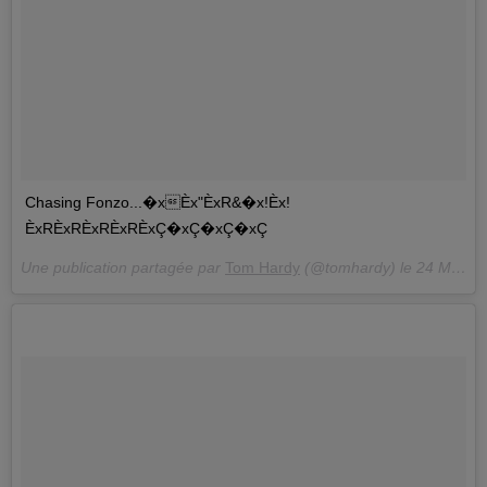
Chasing Fonzo...�xÈx"ÈxR&�x!Èx!
ÈxRÈxRÈxRÈxRÈxÇ�xÇ�xÇ�xÇ
Une publication partagée par
Tom Hardy
(@tomhardy) le
24 Mars 2018 à 10 :55 PDT