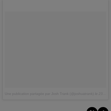
Une publication partagée par Josh Trank (@joshuatrank)
le
23 Mars 2018 à 5 :02 PDT