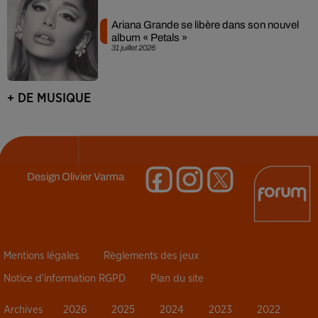
Ariana Grande se libère dans son nouvel
album « Petals »
31 juillet 2026
+ DE MUSIQUE
Design
Olivier Varma
Mentions légales
Règlements des jeux
Notice d’information RGPD
Plan du site
Archives
2026
2025
2024
2023
2022