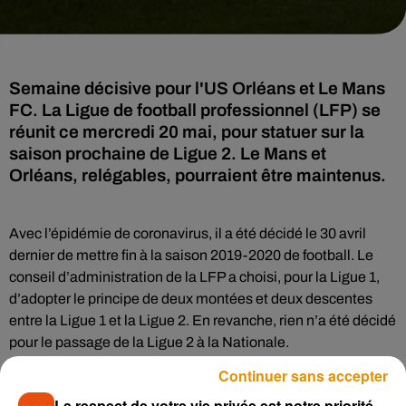
Semaine décisive pour l'US Orléans et Le Mans
FC. La Ligue de football professionnel (LFP) se
réunit ce mercredi 20 mai, pour statuer sur la
saison prochaine de Ligue 2. Le Mans et
Orléans, relégables, pourraient être maintenus.
Avec l’épidémie de coronavirus, il a été décidé le 30 avril
dernier de mettre fin à la saison 2019-2020 de football. Le
conseil d’administration de la LFP a choisi, pour la Ligue 1,
d’adopter le principe de deux montées et deux descentes
entre la Ligue 1 et la Ligue 2. En revanche, rien n’a été décidé
pour le passage de la Ligue 2 à la Nationale.
Continuer sans accepter
La LFP
doit se pencher sur la question ce mercredi, et voter
donc une éventuelle prochaine saison de Ligue 2 avec 22
Le respect de votre vie privée est notre priorité