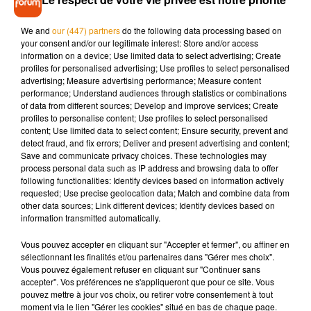
ème
clubs. Si ce scénario est voté, Le Mans FC (19
) et l’US
ème
Orléans (20
) seraient sauvés de la relégation et
We and
our (447) partners
do the following data processing based on
maintenus en Ligue 2. Réponse dans quelques heures…
your consent and/or our legitimate interest: Store and/or access
information on a device; Use limited data to select advertising; Create
profiles for personalised advertising; Use profiles to select personalised
advertising; Measure advertising performance; Measure content
performance; Understand audiences through statistics or combinations
of data from different sources; Develop and improve services; Create
profiles to personalise content; Use profiles to select personalised
content; Use limited data to select content; Ensure security, prevent and
Musique
detect fraud, and fix errors; Deliver and present advertising and content;
Save and communicate privacy choices. These technologies may
process personal data such as IP address and browsing data to offer
following functionalities: Identify devices based on information actively
Après le film, bientôt une docu-série sur
requested; Use precise geolocation data; Match and combine data from
le père de Michael Jackson
other data sources; Link different devices; Identify devices based on
5 août 2026
information transmitted automatically.
Vous pouvez accepter en cliquant sur "Accepter et fermer", ou affiner en
sélectionnant les finalités et/ou partenaires dans "Gérer mes choix".
Vous pouvez également refuser en cliquant sur "Continuer sans
Tiny Desk invite Charlie Puth pour une
accepter". Vos préférences ne s'appliqueront que pour ce site. Vous
live session solaire
pouvez mettre à jour vos choix, ou retirer votre consentement à tout
4 août 2026
moment via le lien "Gérer les cookies" situé en bas de chaque page.