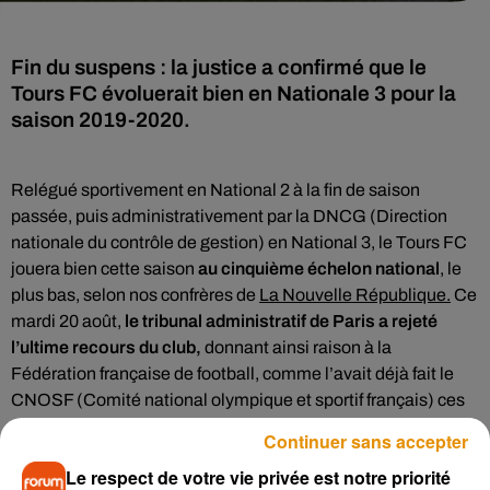
Fin du suspens : la justice a confirmé que le
Tours FC évoluerait bien en Nationale 3 pour la
saison 2019-2020.
Relégué sportivement en National 2 à la fin de saison
passée, puis administrativement par la DNCG (Direction
nationale du contrôle de gestion) en National 3, le Tours FC
jouera bien cette saison
au cinquième échelon national
, le
plus bas, selon nos confrères de
La Nouvelle République.
Ce
mardi 20 août,
le tribunal administratif de Paris a rejeté
l’ultime recours du club,
donnant ainsi raison à la
Fédération française de football, comme l’avait déjà fait le
CNOSF (Comité national olympique et sportif français) ces
dernières semaines.
Continuer sans accepter
Le club de Jean-Marc Ettori aurait dû disputer son premier
Le respect de votre vie privée est notre priorité
match de National 3 samedi 17 août contre la réserve de l’US