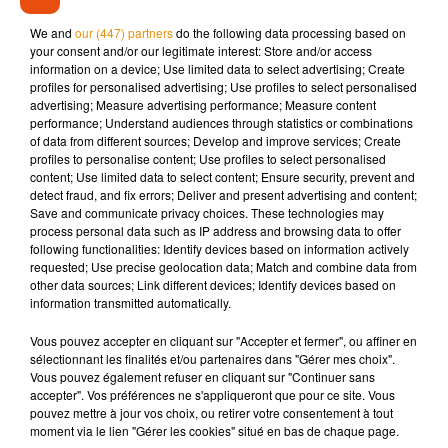
Orléans, mais avait obtenu le report du match. Lors de la
We and
our (447) partners
do the following data processing based on
saison 2017-2018, le Tours FC évoluait encore en Ligue 2, la
your consent and/or our legitimate interest: Store and/or access
information on a device; Use limited data to select advertising; Create
deuxième division française.
profiles for personalised advertising; Use profiles to select personalised
advertising; Measure advertising performance; Measure content
performance; Understand audiences through statistics or combinations
of data from different sources; Develop and improve services; Create
profiles to personalise content; Use profiles to select personalised
Musique
content; Use limited data to select content; Ensure security, prevent and
detect fraud, and fix errors; Deliver and present advertising and content;
Save and communicate privacy choices. These technologies may
process personal data such as IP address and browsing data to offer
Madonna sort enfin le remix de « Love
following functionalities: Identify devices based on information actively
Sensation » avec Kylie Minogue
requested; Use precise geolocation data; Match and combine data from
7 août 2026
other data sources; Link different devices; Identify devices based on
information transmitted automatically.
Vous pouvez accepter en cliquant sur "Accepter et fermer", ou affiner en
sélectionnant les finalités et/ou partenaires dans "Gérer mes choix".
Vous pouvez également refuser en cliquant sur "Continuer sans
Angèle et Amélie Lens dévoilent leur
accepter". Vos préférences ne s'appliqueront que pour ce site. Vous
collaboration tant attendue
7 août 2026
pouvez mettre à jour vos choix, ou retirer votre consentement à tout
moment via le lien "Gérer les cookies" situé en bas de chaque page.