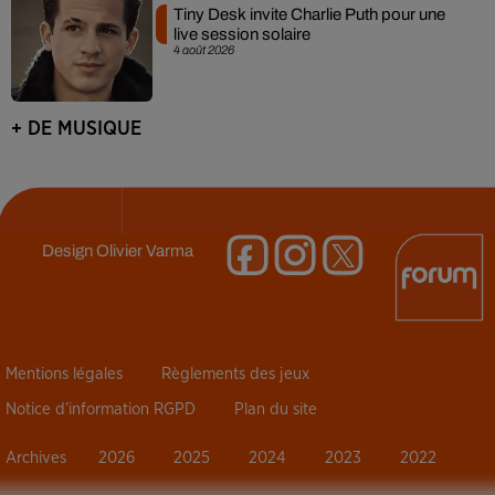
Tiny Desk invite Charlie Puth pour une
live session solaire
4 août 2026
+ DE MUSIQUE
Design
Olivier Varma
Mentions légales
Règlements des jeux
Notice d’information RGPD
Plan du site
Archives
2026
2025
2024
2023
2022