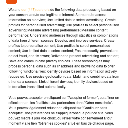
demain à 21h
. Des places pour le Stade de la Source mais
We and
our (447) partners
do the following data processing based on
aussi pour la fanzone installée exceptionnellement au Zénith
your consent and/or our legitimate interest: Store and/or access
information on a device; Use limited data to select advertising; Create
d’Orléans.
profiles for personalised advertising; Use profiles to select personalised
advertising; Measure advertising performance; Measure content
performance; Understand audiences through statistics or combinations
of data from different sources; Develop and improve services; Create
profiles to personalise content; Use profiles to select personalised
Musique
content; Use limited data to select content; Ensure security, prevent and
detect fraud, and fix errors; Deliver and present advertising and content;
Save and communicate privacy choices. These technologies may
process personal data such as IP address and browsing data to offer
Madonna sort enfin le remix de « Love
following functionalities: Identify devices based on information actively
Sensation » avec Kylie Minogue
requested; Use precise geolocation data; Match and combine data from
7 août 2026
other data sources; Link different devices; Identify devices based on
information transmitted automatically.
Vous pouvez accepter en cliquant sur "Accepter et fermer", ou affiner en
sélectionnant les finalités et/ou partenaires dans "Gérer mes choix".
Vous pouvez également refuser en cliquant sur "Continuer sans
Angèle et Amélie Lens dévoilent leur
accepter". Vos préférences ne s'appliqueront que pour ce site. Vous
collaboration tant attendue
7 août 2026
pouvez mettre à jour vos choix, ou retirer votre consentement à tout
moment via le lien "Gérer les cookies" situé en bas de chaque page.