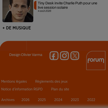
Tiny Desk invite Charlie Puth pour une
live session solaire
4 août 2026
+ DE MUSIQUE
Design
Olivier Varma
Mentions légales
Règlements des jeux
Notice d’information RGPD
Plan du site
Archives
2026
2025
2024
2023
2022