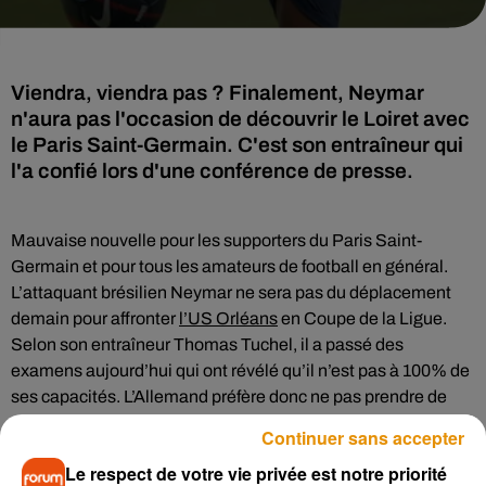
Viendra, viendra pas ? Finalement, Neymar
n'aura pas l'occasion de découvrir le Loiret avec
le Paris Saint-Germain. C'est son entraîneur qui
l'a confié lors d'une conférence de presse.
Mauvaise nouvelle pour les supporters du Paris Saint-
Germain et pour tous les amateurs de football en général.
L’attaquant brésilien Neymar ne sera pas du déplacement
demain pour affronter
l’US Orléans
en Coupe de la Ligue.
Selon son entraîneur Thomas Tuchel, il a passé des
examens aujourd’hui qui ont révélé qu’il n’est pas à 100% de
ses capacités. L’Allemand préfère donc ne pas prendre de
risque et le laisse à la capitale tout comme Lassana Diarra.
Continuer sans accepter
Concernant le match en lui-même, sachez qu’il reste des
Le respect de votre vie privée est notre priorité
places à gagner sur
Vibration.fr pour cette rencontre prévue