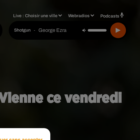
Live :
Choisir une ville
Webradios
Podcasts
George Ezra
-
Shotgun
 Vienne ce vendredi
uer sans accepter