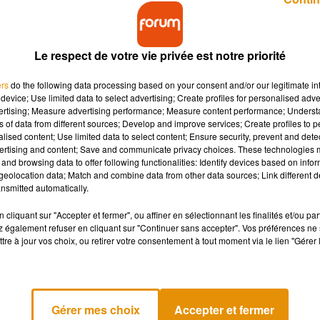
Le respect de votre vie privée est notre priorité
ers
do the following data processing based on your consent and/or our legitimate int
device; Use limited data to select advertising; Create profiles for personalised adver
vertising; Measure advertising performance; Measure content performance; Unders
aire, François de Rugy, se rendra à Sénillé-Saint-
ns of data from different sources; Develop and improve services; Create profiles to 
ière centrale photovoltaïque, porteuse du label «
alised content; Use limited data to select content; Ensure security, prevent and detect
rte ».
ertising and content; Save and communicate privacy choices. These technologies
and browsing data to offer following functionalities: Identify devices based on infor
eolocation data; Match and combine data from other data sources; Link different de
nsmitted automatically.
inancement participatif, sous le label « Financement participatif p
tion écologique et solidaire
. À noter que ce label a permis aux
cliquant sur "Accepter et fermer", ou affiner en sélectionnant les finalités et/ou pa
 également refuser en cliquant sur "Continuer sans accepter". Vos préférences ne 
cement en huit jours de collectes. Les dons proviennent de 200
tre à jour vos choix, ou retirer votre consentement à tout moment via le lien "Gérer 
 commune de Senillé-Saint-Sauveur, sur un terrain de 27,4 ha. La
e près de 4815 foyers (hors chauffage) et entraînerait
Gérer mes choix
Accepter et fermer