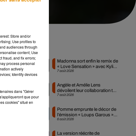
erest: Store and/or
tising; Use profiles to
tand audiences through
Musique
personalise content; Use
 fraud, and fix errors;
Madonna sort enfin le remix de
 may process personal
« Love Sensation » avec Kylie
mation actively
7 août 2026
Minogue
vices; Identify devices
our
Angèle et Amélie Lens
dévoilent leur collaboration tant
rtenaires dans "Gérer
7 août 2026
attendue
s'appliqueront que pour
les cookies" situé en
Pomme emprunte le décor de
l’émission « Loups Garous »
6 août 2026
pour son...
La version réécrite de