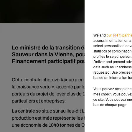
We and
our (447) partn
access information on a 
select personalised ad
Le ministre de la transition écologique et solid
statistics or combinatio
Sauveur dans la Vienne, pour inaugurer la prem
profiles to select person
Financement participatif pour la croissance ve
Deliver and present adv
data such as IP address 
requested; Use precise g
based on information tra
Cette centrale photovoltaïque a en effet fait l’objet d’un f
la croissance verte », accordé par le
Ministère de la transi
Vous pouvez accepter en 
mes choix". Vous pouvez
porteurs du projet de lever plus de 150 000 euros de finan
ce site. Vous pouvez met
particuliers et entreprises.
bas de chaque page.
La centrale se situe sur au lieu-dit Les Quinchamps sur la
production estimée représente les besoins en électricité d
une économie de 1040 tonnes de CO2 par an.