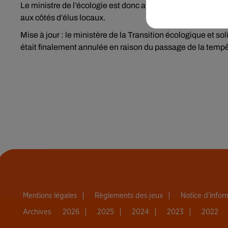
Le ministre de l’écologie est donc attendu ce vendredi matin
aux côtés d’élus locaux.
Mise à jour : le ministère de la Transition écologique et sol
était finalement annulée en raison du passage de la tem
Mentions légales
Règlements des jeux
Notice d’info
Archives
2026
2025
2024
2023
2022