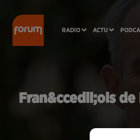
RADIO
ACTU
PODCA
Fran&ccedil;ois de