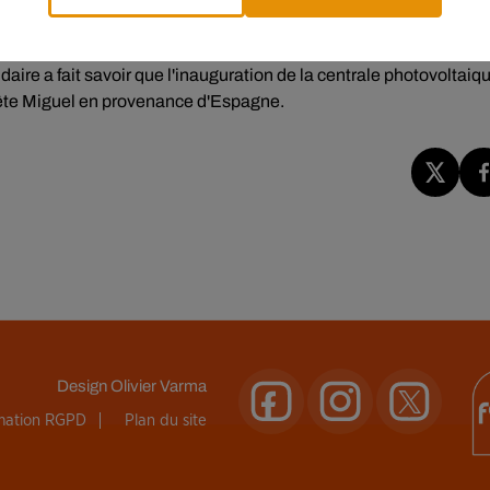
, sur le site de Sénillé-Saint-Sauveur. Il inaugurera la centrale,
idaire a fait savoir que l'inauguration de la centrale photovoltaiq
pête Miguel en provenance d'Espagne.
Design
Olivier Varma
rmation RGPD
Plan du site