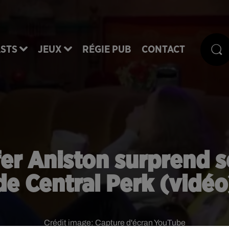
STS
JEUX
RÉGIE PUB
CONTACT
fer Aniston surprend s
de Central Perk (vidéo
Crédit image:
Capture d'écran YouTube