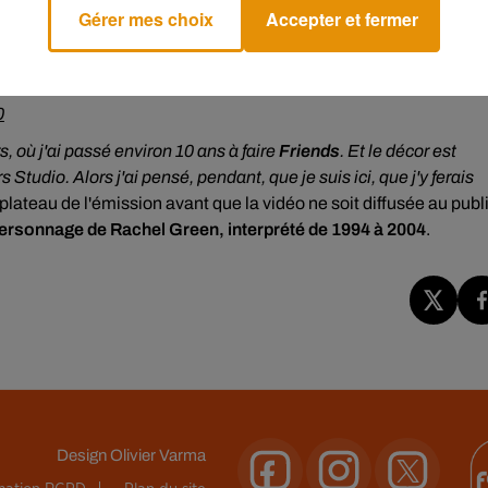
Gérer mes choix
Accepter et fermer
rner Bros. lot, and scared tourists.
@WBTourHollywood
0
 où j'ai passé environ 10 ans à faire
Friends
. Et le décor est
 Studio. Alors j'ai pensé, pendant, que je suis ici, que j'y ferais
 plateau de l'émission avant que la vidéo ne soit diffusée au publi
ersonnage de Rachel Green, interprété de 1994 à 2004
.
Design
Olivier Varma