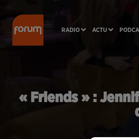
RADIO
ACTU
PODCA
« Friends » : Jenni