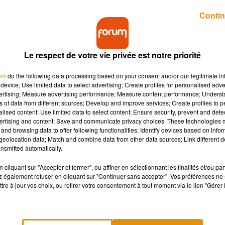
Publié : 27 janvier 2020 à 17h45 par A.L.
Contin
Le respect de votre vie privée est notre priorité
ers
do the following data processing based on your consent and/or our legitimate int
device; Use limited data to select advertising; Create profiles for personalised adver
vertising; Measure advertising performance; Measure content performance; Unders
ns of data from different sources; Develop and improve services; Create profiles to 
 Friends en se cachant derrière le canapé de Centr
alised content; Use limited data to select content; Ensure security, prevent and detect
 séquence, diffusée sur le plateau de "The Ellen
ertising and content; Save and communicate privacy choices. These technologies
and browsing data to offer following functionalities: Identify devices based on infor
eolocation data; Match and combine data from other data sources; Link different de
nsmitted automatically.
aissant très proche de son ex-mari Brad Pitt lors de la dernière
cliquant sur "Accepter et fermer", ou affiner en sélectionnant les finalités et/ou pa
oulée ce dimanche 19 janvier à Los Angeles, l'actrice américain
 également refuser en cliquant sur "Continuer sans accepter". Vos préférences ne 
teau de
The Ellen DeGeneres Show
, ce vendredi 24 janvier. En
tre à jour vos choix, ou retirer votre consentement à tout moment via le lien "Gérer 
 a surpris des fans en visite sur l’ancien plateau de tournage de
n Californie. Dans la séquence vidéo, on voit ainsi Jennifer
la série tandis que des fans s’installent pour se prendre en phot