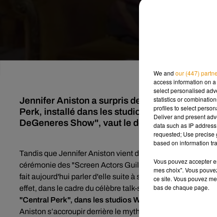
We and
our (447) partn
access information on a 
select personalised ad
statistics or combinatio
Jennifer Aniston a surpris de nombreux fans de
profiles to select person
Perk, installé dans les studios Warner Bros. La
Deliver and present adv
DeGeneres Show", vaut le détour !
data such as IP address 
requested; Use precise g
based on information tra
Tandis que Jennifer Aniston vient de faire le buzz en appar
Vous pouvez accepter en 
cérémonie des "Screen Actors Guild Awards", qui s'est dér
mes choix". Vous pouvez
fait aujourd'hui parler d'elle suite à son passage
sur le pla
ce site. Vous pouvez met
bas de chaque page.
effet, dans le cadre du célèbre talk-show,
la star de 50 ans
"Central Perk", dans les studios Warner Bros
à Burbank e
Aniston s’accroupir derrière le mythique canapé orange de 