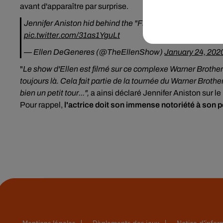
avant d'apparaître par surprise.
Jennifer Aniston hid behind the "Friends" couch on the Wa
pic.twitter.com/31as1YguLt
— Ellen DeGeneres (@TheEllenShow)
January 24, 202
"
Le show d'Ellen est filmé sur ce complexe Warner Brothers,
toujours là. Cela fait partie de la tournée du Warner Brothers
bien un petit tour...",
a ainsi déclaré Jennifer Aniston sur le
Pour rappel,
l'actrice doit son immense notoriété
à son p