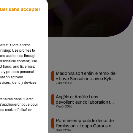
uer sans accepter
erest: Store and/or
tising; Use profiles to
tand audiences through
personalise content; Use
al
Musique
 fraud, and fix errors;
 may process personal
Madonna sort enfin le remix de
mation actively
« Love Sensation » avec Kylie
vices; Identify devices
7 août 2026
Minogue
Angèle et Amélie Lens
rtenaires dans "Gérer
e
dévoilent leur collaboration tant
s'appliqueront que pour
7 août 2026
attendue
les cookies" situé en
Pomme emprunte le décor de
l’émission « Loups Garous »
o,
6 août 2026
pour son...