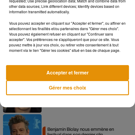
requested; Use precise geolocation data; Match and combine data from
other data sources; Link different devices; Identify devices based on
information transmitted automatically.
Vous pouvez accepter en cliquant sur "Accepter et fermer", ou affiner en
Musique
sélectionnant les finalités et/ou partenaires dans "Gérer mes choix".
Vous pouvez également refuser en cliquant sur "Continuer sans
accepter". Vos préférences ne s'appliqueront que pour ce site. Vous
pouvez mettre à jour vos choix, ou retirer votre consentement à tout
Après le film, bientôt une docu-série sur
moment via le lien "Gérer les cookies" situé en bas de chaque page.
le père de Michael Jackson
5 août 2026
Accepter et fermer
Gérer mes choix
Tiny Desk invite Charlie Puth pour une
live session solaire
4 août 2026
Benjamin Biolay nous emmène en
festival dans son dernier clip