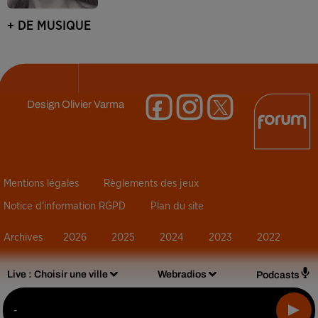
+ DE MUSIQUE
Design
Olivier Varma
Mentions légales
Règlements des jeux
Notice d’information RGPD
Plan du site
Archives
2026
2025
2024
2023
2022
Live :
Choisir une ville
Webradios
Podcasts
-