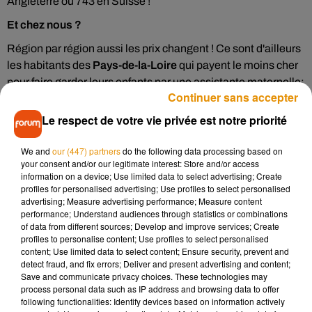
Angleterre ou 743 en Suisse !
Et chez nous ?
Région par région aussi les prix changent ! Ce sont d'ailleurs
les habitants des
Pays-de-la-Loire
qui payent le moins cher
pour faire garder leurs enfants par une assistante maternelle:
Continuer sans accepter
le salaire horaire net moyen est de 3,16€ par enfant dans la
Sarthe ou le Maine-et-Loire. Comptez 3,27€ en
Bourgogne-
Le respect de votre vie privée est notre priorité
Franche-Comté
et 3,31€ en moyenne en région
Centre-Val
de Loire
. Parmi les régions les plus chères on retrouve la
We and
our (447) partners
do the following data processing based on
your consent and/or our legitimate interest: Store and/or access
Nouvelle-Aquitaine
, la région
Rhône-Alpes-Auvergne
et l'
Ile
information on a device; Use limited data to select advertising; Create
de France
, mais surtout... la Corse ! Avec 4,44€ à débourser
profiles for personalised advertising; Use profiles to select personalised
par heure et par enfant, il s'agit de la région la plus chère pour
advertising; Measure advertising performance; Measure content
performance; Understand audiences through statistics or combinations
les parents qui emploient une assistante maternelle.
of data from different sources; Develop and improve services; Create
profiles to personalise content; Use profiles to select personalised
Côté ville, il faut déménager au Creusot, en Saône-et-Loire
content; Use limited data to select content; Ensure security, prevent and
pour payer le moins cher : les parents déboursent 2,77€ par
detect fraud, and fix errors; Deliver and present advertising and content;
heure et par enfant pour une garde chez une assistante
Save and communicate privacy choices. These technologies may
process personal data such as IP address and browsing data to offer
maternelle. Comptez quasiment le double dans la ville de
following functionalities: Identify devices based on information actively
Buc, dans les Yvelines.