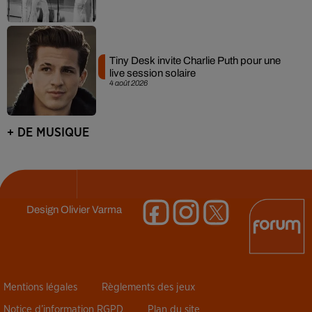
Tiny Desk invite Charlie Puth pour une
live session solaire
4 août 2026
+ DE MUSIQUE
Design
Olivier Varma
Mentions légales
Règlements des jeux
Notice d’information RGPD
Plan du site