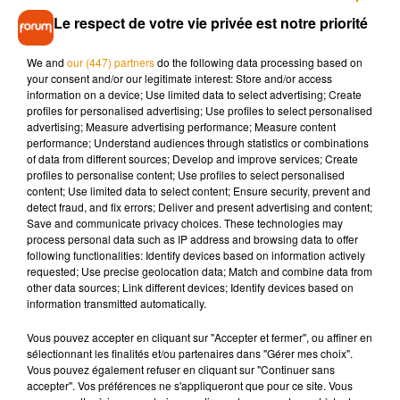
Ces derniers craignent une uberisation de leur métier et des
Le respect de votre vie privée est notre priorité
failles dans les inscriptions des élèves, qui pourraient plus
facilement s'inscrire en tant que candidat libre et réclament
We and
our (447) partners
do the following data processing based on
aujourd’hui que l’arrivée de la concurrence soit soumise aux
your consent and/or our legitimate interest: Store and/or access
mêmes règles. Des perturbations sont déjà visibles depuis
information on a device; Use limited data to select advertising; Create
ce matin, notamment sur l’A6 entre l’Essonne et la capitale
profiles for personalised advertising; Use profiles to select personalised
advertising; Measure advertising performance; Measure content
où une opération escargot a été menée.
performance; Understand audiences through statistics or combinations
of data from different sources; Develop and improve services; Create
profiles to personalise content; Use profiles to select personalised
content; Use limited data to select content; Ensure security, prevent and
detect fraud, and fix errors; Deliver and present advertising and content;
Musique
Save and communicate privacy choices. These technologies may
process personal data such as IP address and browsing data to offer
following functionalities: Identify devices based on information actively
requested; Use precise geolocation data; Match and combine data from
Madonna sort enfin le remix de « Love
other data sources; Link different devices; Identify devices based on
Sensation » avec Kylie Minogue
information transmitted automatically.
7 août 2026
Vous pouvez accepter en cliquant sur "Accepter et fermer", ou affiner en
sélectionnant les finalités et/ou partenaires dans "Gérer mes choix".
Vous pouvez également refuser en cliquant sur "Continuer sans
accepter". Vos préférences ne s'appliqueront que pour ce site. Vous