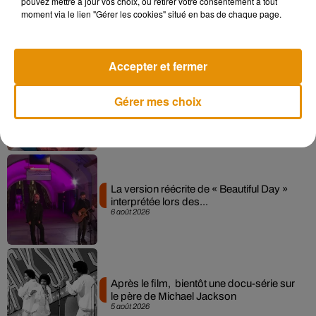
pouvez mettre à jour vos choix, ou retirer votre consentement à tout
Angèle et Amélie Lens dévoilent leur
moment via le lien "Gérer les cookies" situé en bas de chaque page.
collaboration tant attendue
7 août 2026
Accepter et fermer
Pomme emprunte le décor de l’émission
Gérer mes choix
« Loups Garous » pour son...
6 août 2026
La version réécrite de « Beautiful Day »
interprétée lors des...
6 août 2026
Après le film, bientôt une docu-série sur
le père de Michael Jackson
5 août 2026