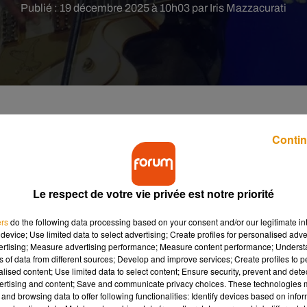
Publié : 19 décembre 2025 à 10h03 par Iris Mazzacurati
Contin
plient. Alors qu’une nouvelle exploitation musicale
enard connaît un rebondissement majeur et pourrait
Le respect de votre vie privée est notre priorité
age artistique continue d’alimenter l’actualité. La récente réédit
ers
do the following data processing based on your consent and/or our legitimate int
hel Berger, a rencontré un accueil solide dans les charts. Le disq
device; Use limited data to select advertising; Create profiles for personalised adver
vertising; Measure advertising performance; Measure content performance; Unders
ntact du public.
ns of data from different sources; Develop and improve services; Create profiles to 
alised content; Use limited data to select content; Ensure security, prevent and detect
disparition, d’autres projets sont déjà à l’étude. Parmi eux, l’id
ertising and content; Save and communicate privacy choices. These technologies
r le succès massif du premier volume paru en 2020.
and browsing data to offer following functionalities: Identify devices based on infor