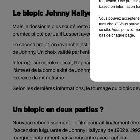
requested; Use precise g
based on information tra
Le biopic Johnny Hallyday toujours 
Vous pouvez accepter en 
mes choix". Vous pouvez
Mais le dossier le plus scruté reste celui du biopic Johnn
ce site. Vous pouvez met
premier, piloté par Jalil Lespert avec Matthias Schoenaer
bas de chaque page.
Le second projet, en revanche, est maintenu. Il est confi
de Johnny. Un choix validé par l’entourage du chanteur et
Interrogé sur ce rôle délicat, Raphaël Quenard a expliqué que
l’âme et de la complexité de Johnny Hallyday. Une approche
exercice de mimétisme.
Selon les dernières informations, le tournage du biopic de
Un biopic en deux parties ?
Nouveau rebondissement : le film pourrait finalement être 
l’ascension fulgurante de Johnny Hallyday, de 1962 à 1992.
marquée notamment par sa rencontre avec Laeticia.