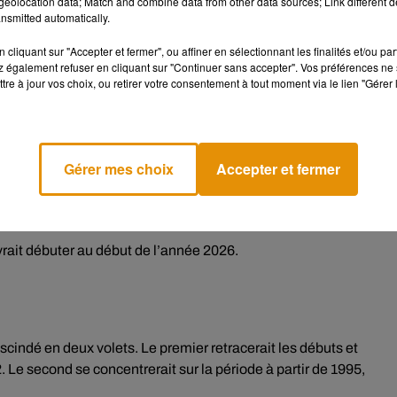
eolocation data; Match and combine data from other data sources; Link different de
nsmitted automatically.
en développement
cliquant sur "Accepter et fermer", ou affiner en sélectionnant les finalités et/ou pa
 également refuser en cliquant sur "Continuer sans accepter". Vos préférences ne 
y Hallyday. Deux longs-métrages étaient initialement envisagés. 
tre à jour vos choix, ou retirer votre consentement à tout moment via le lien "Gérer 
ts, a été abandonné, notamment pour des raisons financières.
é au réalisateur Cédric Jimenez, avec Raphaël Quenard dans le rô
 notamment par Laeticia Hallyday.
Gérer mes choix
Accepter et fermer
 l’objectif n’était pas l’imitation pure, mais la restitution de
 assumée par le réalisateur, qui souhaite éviter le simple
vrait débuter au début de l’année 2026.
scindé en deux volets. Le premier retracerait les débuts et
 Le second se concentrerait sur la période à partir de 1995,