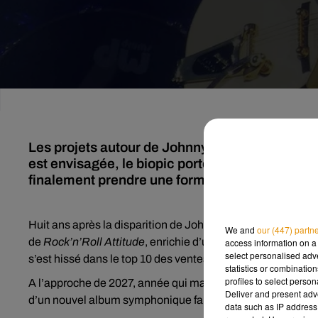
Les projets autour de Johnny Hallyday se multi
est envisagée, le biopic porté par Raphaël Qu
finalement prendre une forme inattendue.
Huit ans après la disparition de Johnny Hallyday, son hérit
We and
our (447) partn
de
Rock’n’Roll Attitude
, enrichie d’un duo inédit avec Mic
access information on a 
select personalised ad
s’est hissé dans le top 10 des ventes, confirmant l’intérêt i
statistics or combinatio
profiles to select person
A l’approche de 2027, année qui marquera les dix ans de sa 
Deliver and present adv
d’un nouvel album symphonique fait son chemin, portée pa
data such as IP address 