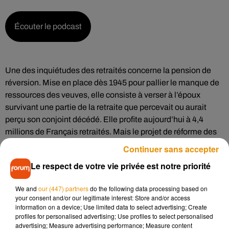
Écouter le podcast
Une des inquiétudes des retraités concerne la pension de
réversion. Mise en place dès 1945 pour pallier le manque de
ressources des veuves, elle consiste à verser à l’époux
survivant une partie de la retraite que percevait ou aurait
perçu son conjoint décédé. Elle profite aujourd’hui à 4,4
millions de Français retraités. Mais le projet de réforme des
retraites, pourrait tout chambouler. Il serait alors notamment
Continuer sans accepter
question de repousser l’âge butoir pour bénéficier de cette
Le respect de votre vie privée est notre priorité
pension :
We and
our (447) partners
do the following data processing based on
your consent and/or our legitimate interest: Store and/or access
information on a device; Use limited data to select advertising; Create
Écouter le podcast
profiles for personalised advertising; Use profiles to select personalised
advertising; Measure advertising performance; Measure content