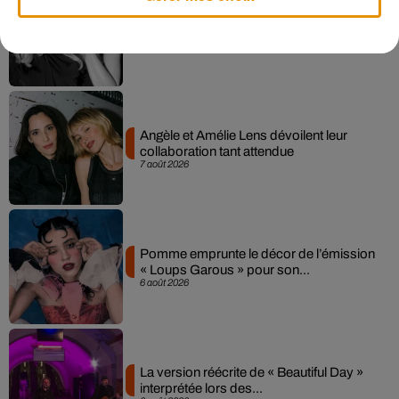
Madonna sort enfin le remix de « Love
Sensation » avec Kylie Minogue
7 août 2026
Angèle et Amélie Lens dévoilent leur
collaboration tant attendue
7 août 2026
Pomme emprunte le décor de l’émission
« Loups Garous » pour son...
6 août 2026
La version réécrite de « Beautiful Day »
interprétée lors des...