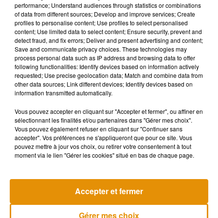
performance; Understand audiences through statistics or combinations
of data from different sources; Develop and improve services; Create
profiles to personalise content; Use profiles to select personalised
Toujours concernant la pension de réversion, un nouveau
content; Use limited data to select content; Ensure security, prevent and
mode de calcul pourrait être mis en place. Conséquence, les
detect fraud, and fix errors; Deliver and present advertising and content;
Save and communicate privacy choices. These technologies may
grands gagnants seraient les veufs ou veuves aux revenus
process personal data such as IP address and browsing data to offer
très inférieurs à ceux de leur conjoint décédé. Enfin, la
following functionalities: Identify devices based on information actively
réforme prévoit que toute séparation prononcée à partir de
requested; Use precise geolocation data; Match and combine data from
other data sources; Link different devices; Identify devices based on
2025 fasse perdre le droit à réversion, alors qu'aujourd'hui les
information transmitted automatically.
divorcés peuvent la percevoir.
Vous pouvez accepter en cliquant sur "Accepter et fermer", ou affiner en
Ce jeudi 5 décembre, un rassemblement est programmé à
sélectionnant les finalités et/ou partenaires dans "Gérer mes choix".
Angers
, Cholet, Saumur et Segré dans le Maine-et-Loire.
Vous pouvez également refuser en cliquant sur "Continuer sans
accepter". Vos préférences ne s'appliqueront que pour ce site. Vous
Des propos recueillis par Annie Guinhut.
pouvez mettre à jour vos choix, ou retirer votre consentement à tout
moment via le lien "Gérer les cookies" situé en bas de chaque page.
Accepter et fermer
Musique
Gérer mes choix