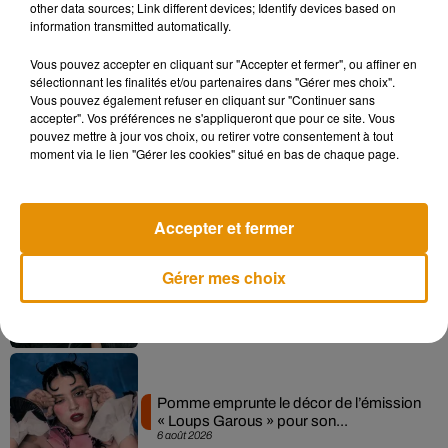
other data sources; Link different devices; Identify devices based on
information transmitted automatically.
Musique
Vous pouvez accepter en cliquant sur "Accepter et fermer", ou affiner en
sélectionnant les finalités et/ou partenaires dans "Gérer mes choix".
Vous pouvez également refuser en cliquant sur "Continuer sans
accepter". Vos préférences ne s'appliqueront que pour ce site. Vous
pouvez mettre à jour vos choix, ou retirer votre consentement à tout
Madonna sort enfin le remix de « Love
moment via le lien "Gérer les cookies" situé en bas de chaque page.
Sensation » avec Kylie Minogue
7 août 2026
Accepter et fermer
Angèle et Amélie Lens dévoilent leur
Gérer mes choix
collaboration tant attendue
7 août 2026
Pomme emprunte le décor de l’émission
« Loups Garous » pour son...
6 août 2026