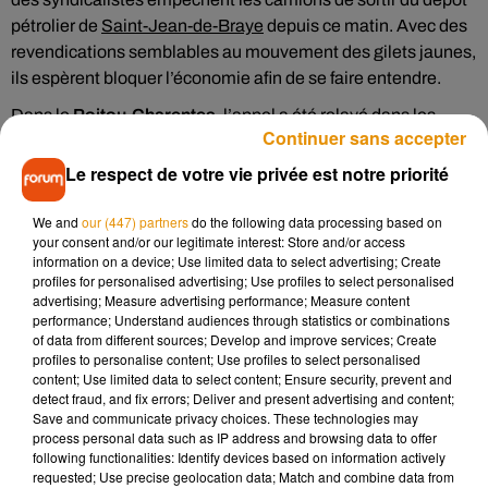
pétrolier de
Saint-Jean-de-Braye
depuis ce matin. Avec des
revendications semblables au mouvement des gilets jaunes,
ils espèrent bloquer l’économie afin de se faire entendre.
Dans le
Poitou-Charentes
, l’appel a été relayé dans les
Continuer sans accepter
hôpitaux de Poitiers, Niort ou encore Châtellerault. Les
services publics seront donc fortement impactés. A Niort,
Le respect de votre vie privée est notre priorité
une quinzaine d’établissements scolaires ne proposeront
pas de cantine.
We and
our (447) partners
do the following data processing based on
your consent and/or our legitimate interest: Store and/or access
Le mouvement social impactera aussi la circulation des
information on a device; Use limited data to select advertising; Create
profiles for personalised advertising; Use profiles to select personalised
trains dans les
Pays de la Loire
aujourd’hui. La ligne Anges-
advertising; Measure advertising performance; Measure content
Cholet
et Les Sables-Saumur sera par exemple touchée.
performance; Understand audiences through statistics or combinations
Toutes les informations nécessaires sont disponibles en
of data from different sources; Develop and improve services; Create
profiles to personalise content; Use profiles to select personalised
gare et sur l’application SNCF.
content; Use limited data to select content; Ensure security, prevent and
detect fraud, and fix errors; Deliver and present advertising and content;
Pour cet après-midi, en
Indre-et-Loire
, une manifestation
Save and communicate privacy choices. These technologies may
doit se tenir à Tours. Le rendez-vous est donné à 14h place
process personal data such as IP address and browsing data to offer
de la Liberté.
following functionalities: Identify devices based on information actively
requested; Use precise geolocation data; Match and combine data from