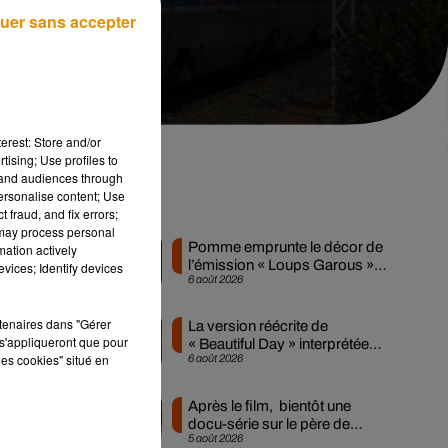
uer sans accepter
erest: Store and/or
tising; Use profiles to
tand audiences through
personalise content; Use
Musique
 fraud, and fix errors;
 may process personal
Pomme emprunte le décor de
mation actively
l’émission « Loups Garous »
vices; Identify devices
er
6 août 2026
pour son...
rtenaires dans "Gérer
La version réécrite de
s'appliqueront que pour
« Beautiful Day » interprétée
ne
les cookies" situé en
6 août 2026
lors des...
Après le film, bientôt une
docu-série sur le père de
5 août 2026
Michael Jackson