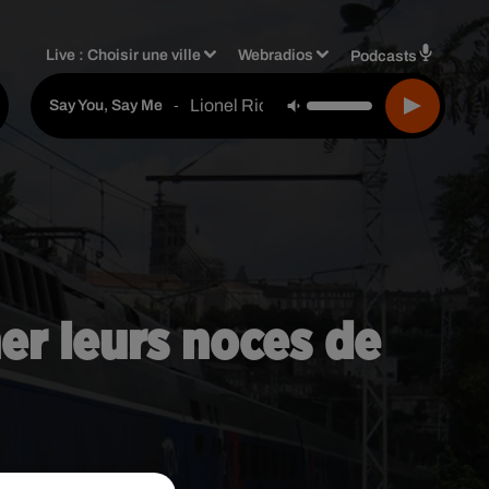
Live :
Choisir une ville
Webradios
Podcasts
Lionel Richie
-
Say You, Say Me
er leurs noces de