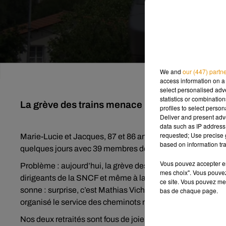
We and
our (447) partn
access information on a 
select personalised ad
statistics or combinatio
La grève des trains menace leurs noces de dia
profiles to select person
Deliver and present adv
data such as IP address 
requested; Use precise g
Marie-Lucie et Jacques, 87 et 86 ans, sont mariés depuis bi
based on information tra
quelques jours avec 39 membres de leur famille dans les A
Vous pouvez accepter en 
Problème : aujourd’hui, la grève des cheminots a repris ! No
mes choix". Vous pouvez
dirigeants de la SNCF et même à la ministre des transports
ce site. Vous pouvez met
sonne : surprise, c’est Mathias Vicherat, l’un des directeu
bas de chaque page.
organisé le service des cheminots non grévistes pour perme
Nos deux retraités sont fous de joie et ont tenu à remercier 