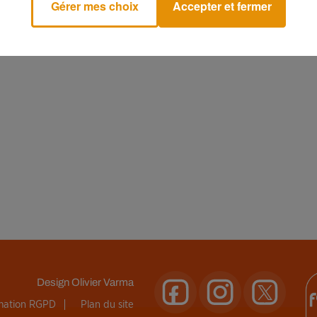
Gérer mes choix
Accepter et fermer
Design
Olivier Varma
rmation RGPD
Plan du site