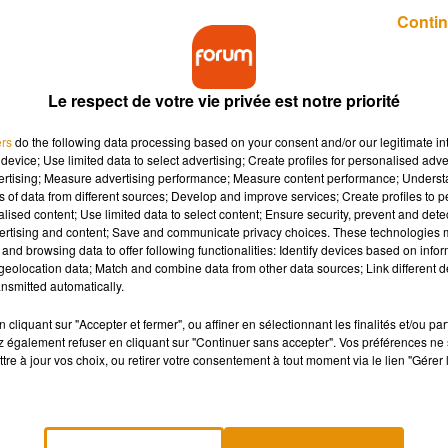
Publié : 23 avril 2018 à 5h00 par Michaà«l Maistre
Contin
Le respect de votre vie privée est notre priorité
ers
do the following data processing based on your consent and/or our legitimate int
device; Use limited data to select advertising; Create profiles for personalised adver
vertising; Measure advertising performance; Measure content performance; Unders
ns of data from different sources; Develop and improve services; Create profiles to 
mant !
alised content; Use limited data to select content; Ensure security, prevent and detect
ertising and content; Save and communicate privacy choices. These technologies
and browsing data to offer following functionalities: Identify devices based on infor
eolocation data; Match and combine data from other data sources; Link different de
entôt 60 ans : ils doivent prendre le train aujourd’hui pour pass
nsmitted automatically.
lpes de Haute Provence et fêter leurs noces de diamant !
cliquant sur "Accepter et fermer", ou affiner en sélectionnant les finalités et/ou pa
s deux amoureux ont vu la chose venir : ils ont écrit à huit
 également refuser en cliquant sur "Continuer sans accepter". Vos préférences ne 
 pour leur exposer le problème. Il y a quelques jours, le télépho
tre à jour vos choix, ou retirer votre consentement à tout moment via le lien "Gérer 
rs de la SNCF. Ce dernier leur annonce une bonne nouvelle : il a
ttre à leur TGV de rouler !
la SNCF qui a remis leur projet… sur les rails !