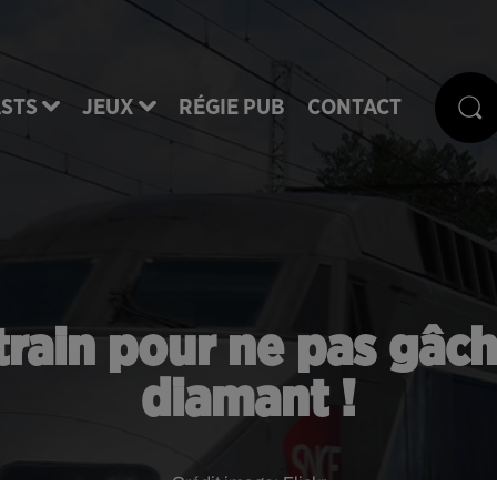
STS
JEUX
RÉGIE PUB
CONTACT
train pour ne pas gâch
diamant !
Crédit image:
Flickr