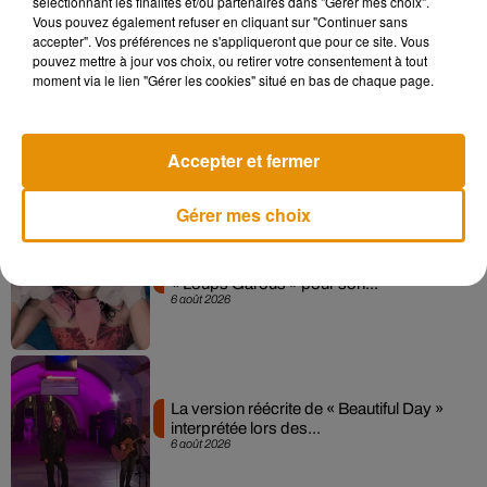
sélectionnant les finalités et/ou partenaires dans "Gérer mes choix".
7 août 2026
Vous pouvez également refuser en cliquant sur "Continuer sans
accepter". Vos préférences ne s'appliqueront que pour ce site. Vous
pouvez mettre à jour vos choix, ou retirer votre consentement à tout
moment via le lien "Gérer les cookies" situé en bas de chaque page.
Angèle et Amélie Lens dévoilent leur
collaboration tant attendue
Accepter et fermer
7 août 2026
Gérer mes choix
Pomme emprunte le décor de l’émission
« Loups Garous » pour son...
6 août 2026
La version réécrite de « Beautiful Day »
interprétée lors des...
6 août 2026