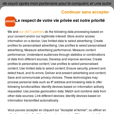
de courir après mon partenaire pour le conquérir, et une autre
où j’étais dégoûtée par l’incapacité de mon partenaire à
Continuer sans accepter
construire une relation
».
Le respect de votre vie privée est notre priorité
Bien que le souvenir de ces deux précédentes histoires
We and
our (447) partners
do the following data processing based on
d’amour hante encore Gwyneth Paltrow, elle se dit
your consent and/or our legitimate interest: Store and/or access
aujourd’hui plus heureuse et épanouie que jamais :
«
Pour la
information on a device; Use limited data to select advertising; Create
profiles for personalised advertising; Use profiles to select personalised
première fois de ma vie, j’ai le sentiment d’être dans une
advertising; Measure advertising performance; Measure content
relation adulte, ce qui me met parfois mal à l’aise, car cela
performance; Understand audiences through statistics or combinations
demande un certain niveau d’intimité et de communication
of data from different sources; Develop and improve services; Create
profiles to personalise content; Use profiles to select personalised
que je n’ai jamais connu auparavant
».
content; Use limited data to select content; Ensure security, prevent and
detect fraud, and fix errors; Deliver and present advertising and content;
Save and communicate privacy choices. These technologies may
process personal data such as IP address and browsing data to offer
following functionalities: Identify devices based on information actively
Musique
requested; Use precise geolocation data; Match and combine data from
other data sources; Link different devices; Identify devices based on
information transmitted automatically.
Madonna sort enfin le remix de « Love
Vous pouvez accepter en cliquant sur "Accepter et fermer", ou affiner en
Sensation » avec Kylie Minogue