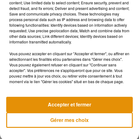
content; Use limited data to select content; Ensure security, prevent and
detect fraud, and fix errors; Deliver and present advertising and content;
Save and communicate privacy choices. These technologies may
process personal data such as IP address and browsing data to offer
following functionalities: Identify devices based on information actively
requested; Use precise geolocation data; Match and combine data from
other data sources; Link different devices; Identify devices based on
information transmitted automatically.
Vous pouvez accepter en cliquant sur "Accepter et fermer", ou affiner en
sélectionnant les finalités et/ou partenaires dans "Gérer mes choix".
Vous pouvez également refuser en cliquant sur "Continuer sans
accepter". Vos préférences ne s'appliqueront que pour ce site. Vous
pouvez mettre à jour vos choix, ou retirer votre consentement à tout
moment via le lien "Gérer les cookies" situé en bas de chaque page.
Musique
Accepter et fermer
Après le film, bientôt une docu-série sur
le père de Michael Jackson
Gérer mes choix
5 août 2026