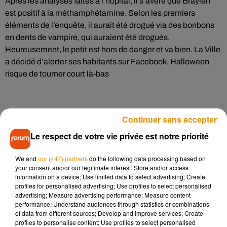
Après les analyses faites à l’hôpital, il s’avère que Braylen
est positif à la méthamphétamine. Selon les premiers
éléments de l’enquête, il aurait été drogué via des bonbons
en dents de vampire, qui auraient été drogués.
Heureusement, le petit est hors de danger et va bien. La Ville
a décidé d’alerter ses habitants sur Facebook. Halloween
risque de tourner court là-bas
Continuer sans accepter
Le respect de votre vie privée est notre priorité
We and
our (447) partners
do the following data processing based on
your consent and/or our legitimate interest: Store and/or access
information on a device; Use limited data to select advertising; Create
profiles for personalised advertising; Use profiles to select personalised
advertising; Measure advertising performance; Measure content
performance; Understand audiences through statistics or combinations
of data from different sources; Develop and improve services; Create
profiles to personalise content; Use profiles to select personalised