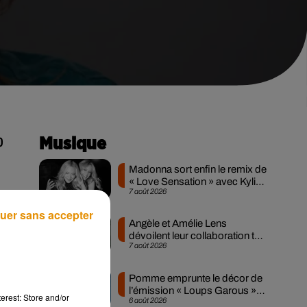
0
Musique
Madonna sort enfin le remix de
« Love Sensation » avec Kylie
7 août 2026
Minogue
uer sans accepter
Angèle et Amélie Lens
-
dévoilent leur collaboration tant
7 août 2026
attendue
e.
Pomme emprunte le décor de
l’émission « Loups Garous »
erest: Store and/or
6 août 2026
pour son...