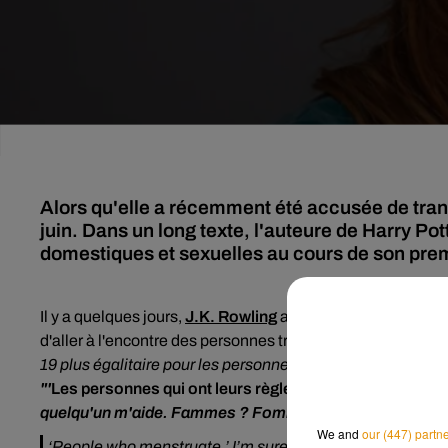
Alors qu'elle a récemment été accusée de tran
juin. Dans un long texte, l'auteure de Harry Pot
domestiques et sexuelles au cours de son pre
Il y a quelques jours,
J.K. Rowling
a suscité l'indignation 
d'aller à l'encontre des personnes transgenres après un art
19 plus égalitaire pour les personnes qui ont leurs règles,
l
"'
Les personnes qui ont leurs règles'
. Je suis sûre qu'o
quelqu'un m'aide. Fammes ? Fommes ? Fimmes ?"
, a-t
We and
our (447) partn
‘People who menstruate.’ I’m sure there used to be a 