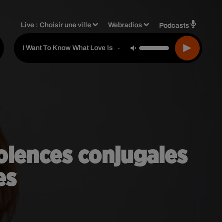
Live :
Choisir une ville
Webradios
Podcasts
Foreigner
-
I Want To Know What Love Is
iolences conjugales
es