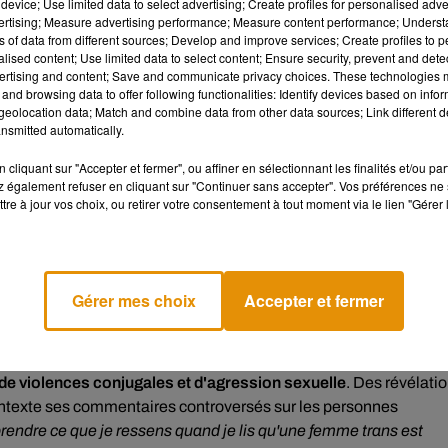
device; Use limited data to select advertising; Create profiles for personalised adver
vertising; Measure advertising performance; Measure content performance; Unders
ns of data from different sources; Develop and improve services; Create profiles to 
alised content; Use limited data to select content; Ensure security, prevent and detect
r people who menstruate
https://t.co/cVpZxG7gaA
ertising and content; Save and communicate privacy choices. These technologies
and browsing data to offer following functionalities: Identify devices based on infor
eolocation data; Match and combine data from other data sources; Link different de
nsmitted automatically.
miler les femmes aux menstruations, alors que de nombreux
our autant des femmes. Inversement, beaucoup de femmes ne so
cliquant sur "Accepter et fermer", ou affiner en sélectionnant les finalités et/ou pa
 également refuser en cliquant sur "Continuer sans accepter". Vos préférences ne 
Watson et Daniel Radcliffe, les acteurs d'Harry Potter. "
Les
tre à jour vos choix, ou retirer votre consentement à tout moment via le lien "Gérer 
er
dans un essai publié sur le site Web du projet Trevor, un
icide pour les personnes LGBT+.
"
Il est clair que nous devons fai
binaires, ne pas invalider leur identité et ne pas leur causer 
Gérer mes choix
Accepter et fermer
e 54 ans s'est emparé de son clavier pour écrire un texte sur son
 de violences conjugales et d'agression sexuelle
. Des révélati
 contexte ses commentaires controversés sur les personnes
rendre ce que je ressens quand je lis qu'une femme trans est