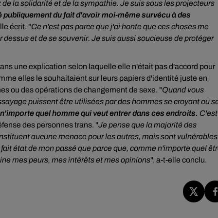
de la solidarité et de la sympathie.
Je suis sous les projecteurs
rlé publiquement du fait d'avoir moi-même survécu à des
lle écrit. "
Ce n'est pas parce que j'ai honte que ces choses me
ir dessus et de se souvenir. Je suis aussi soucieuse de protéger
s une explication selon laquelle elle n'était pas d'accord pour
me elles le souhaitaient sur leurs papiers d'identité juste en
ones ou des opérations de changement de sexe. "
Quand vous
'essayage puissent être utilisées par des hommes se croyant ou s
 n'importe quel homme qui veut entrer dans ces endroits.
C'est
 défense des personnes trans. "
Je pense que la majorité des
stituent aucune menace pour les autres, mais sont vulnérables
n'ai fait état de mon passé que parce que, comme n'importe quel êt
sine mes peurs, mes intérêts et mes opinions
", a-t-elle conclu.